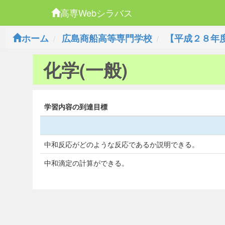
高専Webシラバス
ホーム
広島商船高等専門学校
【平成２８年
化学(一般)
学習内容の到達目標
中和反応がどのような反応であるか説明できる。
中和滴定の計算ができる。