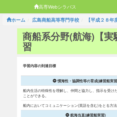
高専Webシラバス
ホーム
広島商船高等専門学校
【平成２８年
商船系分野(航海)【実
習
学習内容の到達目標
慣海性・協調性等の育成(練習船実習
船内生活の特殊性を理解し、仲間と協力し、指示を受け
ことができる。
船内においてコミュニケーション(英語を含む)をとる方
航海当直(練習船実習)