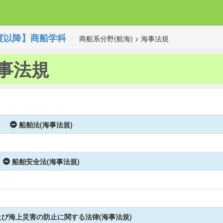
度以降】商船学科
商船系分野(航海) > 海事法規
海事法規
船舶法(海事法規)
船舶安全法(海事法規)
び海上災害の防止に関する法律(海事法規)