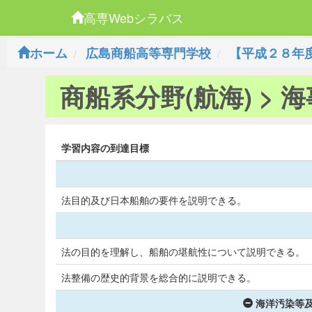
高専Webシラバス
ホーム
広島商船高等専門学校
【平成２８年
商船系分野(航海) > 
学習内容の到達目標
法目的及び日本船舶の要件を説明できる。
法の目的を理解し、船舶の堪航性について説明できる。
法整備の歴史的背景を総合的に説明できる。
海洋汚染等及