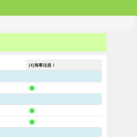
(4)海事法規Ⅰ
3
3
3