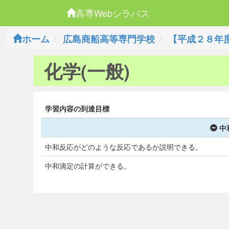
高専Webシラバス
ホーム
広島商船高等専門学校
【平成２８年
化学(一般)
学習内容の到達目標
中
中和反応がどのような反応であるか説明できる。
中和滴定の計算ができる。