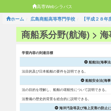
高専Webシラバス
ホーム
広島商船高等専門学校
【平成２８年
商船系分野(航海) > 
学習内容の到達目標
船舶法(海事法
法目的及び日本船舶の要件を説明できる。
船舶安全法(海事
法の目的を理解し、船舶の堪航性について説明できる。
法整備の歴史的背景を総合的に説明できる。
海洋汚染等及び海上災害の防止に