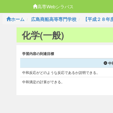
高専Webシラバス
ホーム
広島商船高等専門学校
【平成２８年
化学(一般)
学習内容の到達目標
中
中和反応がどのような反応であるか説明できる。
中和滴定の計算ができる。