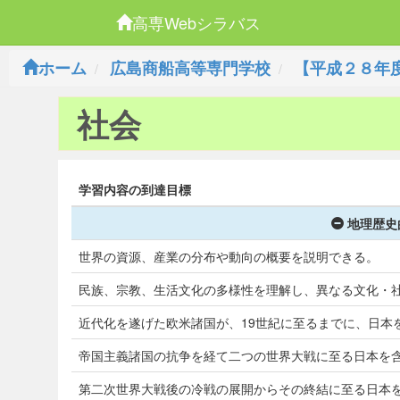
高専Webシラバス
ホーム
広島商船高等専門学校
【平成２８年
社会
学習内容の到達目標
地理歴史
世界の資源、産業の分布や動向の概要を説明できる。
民族、宗教、生活文化の多様性を理解し、異なる文化・
近代化を遂げた欧米諸国が、19世紀に至るまでに、日本
帝国主義諸国の抗争を経て二つの世界大戦に至る日本を
第二次世界大戦後の冷戦の展開からその終結に至る日本