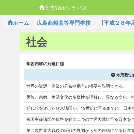
高専Webシラバス
ホーム
広島商船高等専門学校
【平成２８年
社会
学習内容の到達目標
地理歴史
世界の資源、産業の分布や動向の概要を説明できる。
民族、宗教、生活文化の多様性を理解し、異なる文化・
近代化を遂げた欧米諸国が、19世紀に至るまでに、日本
帝国主義諸国の抗争を経て二つの世界大戦に至る日本を
第二次世界大戦後の冷戦の展開からその終結に至る日本