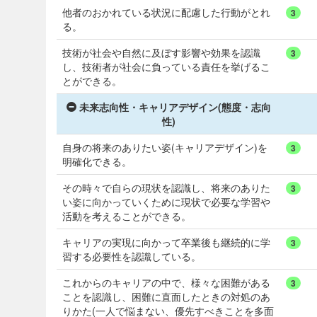
他者のおかれている状況に配慮した行動がとれ
3
る。
技術が社会や自然に及ぼす影響や効果を認識
3
し、技術者が社会に負っている責任を挙げるこ
とができる。
未来志向性・キャリアデザイン(態度・志向
性)
自身の将来のありたい姿(キャリアデザイン)を
3
明確化できる。
その時々で自らの現状を認識し、将来のありた
3
い姿に向かっていくために現状で必要な学習や
活動を考えることができる。
キャリアの実現に向かって卒業後も継続的に学
3
習する必要性を認識している。
これからのキャリアの中で、様々な困難がある
3
ことを認識し、困難に直面したときの対処のあ
りかた(一人で悩まない、優先すべきことを多面