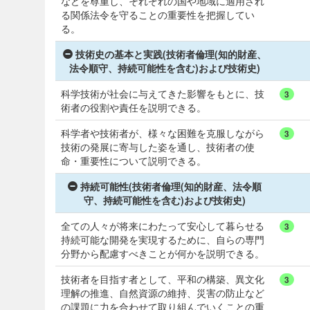
などを尊重し、それぞれの国や地域に適用され
る関係法令を守ることの重要性を把握してい
る。
技術史の基本と実践(技術者倫理(知的財産、
法令順守、持続可能性を含む)および技術史)
科学技術が社会に与えてきた影響をもとに、技
3
術者の役割や責任を説明できる。
科学者や技術者が、様々な困難を克服しながら
3
技術の発展に寄与した姿を通し、技術者の使
命・重要性について説明できる。
持続可能性(技術者倫理(知的財産、法令順
守、持続可能性を含む)および技術史)
全ての人々が将来にわたって安心して暮らせる
3
持続可能な開発を実現するために、自らの専門
分野から配慮すべきことが何かを説明できる。
技術者を目指す者として、平和の構築、異文化
3
理解の推進、自然資源の維持、災害の防止など
の課題に力を合わせて取り組んでいくことの重