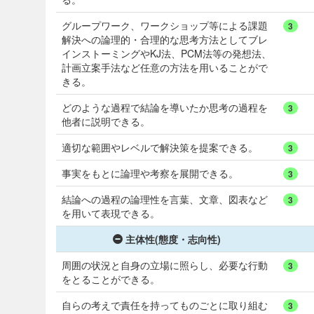
グループワーク、ワークショップ等による課題
3
解決への論理的・合理的な思考方法としてブレ
インストーミングやKJ法、PCM法等の発想法、
計画立案手法など任意の方法を用いることがで
きる。
どのような過程で結論を導いたか思考の過程を
3
他者に説明できる。
適切な範囲やレベルで解決策を提案できる。
3
事実をもとに論理や考察を展開できる。
3
結論への過程の論理性を言葉、文章、図表など
3
を用いて表現できる。
主体性(態度・志向性)
周囲の状況と自身の立場に照らし、必要な行動
3
をとることができる。
自らの考えで責任を持ってものごとに取り組む
3