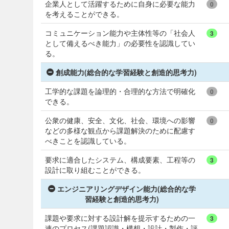
企業人として活躍するために自身に必要な能力
0
を考えることができる。
コミュニケーション能力や主体性等の「社会人
3
として備えるべき能力」の必要性を認識してい
る。
創成能力(総合的な学習経験と創造的思考力)
工学的な課題を論理的・合理的な方法で明確化
0
できる。
公衆の健康、安全、文化、社会、環境への影響
0
などの多様な観点から課題解決のために配慮す
べきことを認識している。
要求に適合したシステム、構成要素、工程等の
3
設計に取り組むことができる。
エンジニアリングデザイン能力(総合的な学
習経験と創造的思考力)
課題や要求に対する設計解を提示するための一
3
連のプロセス(課題認識・構想・設計・製作・評