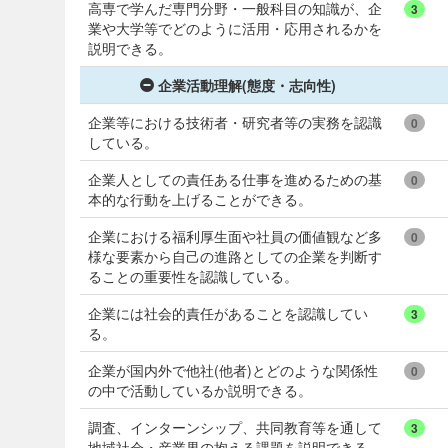
高専で学んだ専門分野・一般科目の知識が、企
3
業や大学等でどのように活用・応用されるかを
説明できる。
企業活動理解(態度・志向性)
企業等における技術者・研究者等の実務を認識
0
している。
企業人としての責任ある仕事を進めるための基
0
本的な行動を上げることができる。
企業における福利厚生面や社員の価値観など多
0
様な要素から自己の進路としての企業を判断す
ることの重要性を認識している。
企業には社会的責任があることを認識してい
3
る。
企業が国内外で他社(他者)とどのような関係性
0
の中で活動しているか説明できる。
調査、インターンシップ、共同教育等を通して
3
地域社会・産業界の抱える課題を説明できる。