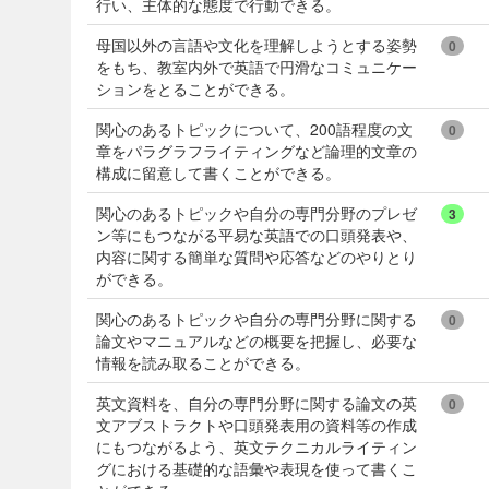
行い、主体的な態度で行動できる。
母国以外の言語や文化を理解しようとする姿勢
0
をもち、教室内外で英語で円滑なコミュニケー
ションをとることができる。
関心のあるトピックについて、200語程度の文
0
章をパラグラフライティングなど論理的文章の
構成に留意して書くことができる。
関心のあるトピックや自分の専門分野のプレゼ
3
ン等にもつながる平易な英語での口頭発表や、
内容に関する簡単な質問や応答などのやりとり
ができる。
関心のあるトピックや自分の専門分野に関する
0
論文やマニュアルなどの概要を把握し、必要な
情報を読み取ることができる。
英文資料を、自分の専門分野に関する論文の英
0
文アブストラクトや口頭発表用の資料等の作成
にもつながるよう、英文テクニカルライティン
グにおける基礎的な語彙や表現を使って書くこ