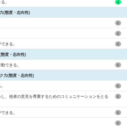
きる。
4
力(態度・志向性)
0
0
ができる。
0
(態度・志向性)
行動できる。
0
ク力(態度・志向性)
る。
0
ルし、他者の意見を尊重するためのコミュニケーションをとる
0
ができる。
0
。
0