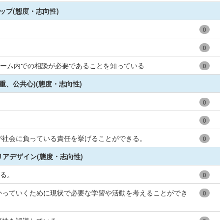
ップ(態度・志向性)
0
0
チーム内での相談が必要であることを知っている
0
重、公共心)(態度・志向性)
0
0
が社会に負っている責任を挙げることができる。
0
アデザイン(態度・志向性)
きる。
0
かっていくために現状で必要な学習や活動を考えることができ
0