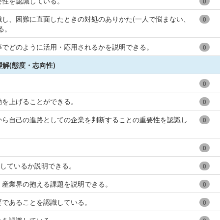
要性を認識している。
0
し、困難に直面したときの対処のありかた(一人で悩まない、
0
る。
等でどのように活用・応用されるかを説明できる。
0
解(態度・志向性)
。
0
動を上げることができる。
0
から自己の進路としての企業を判断することの重要性を認識し
0
0
動しているか説明できる。
0
・産業界の抱える課題を説明できる。
0
要であることを認識している。
0