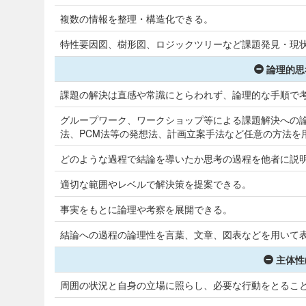
複数の情報を整理・構造化できる。
特性要因図、樹形図、ロジックツリーなど課題発見・現
論理的思
課題の解決は直感や常識にとらわれず、論理的な手順で
グループワーク、ワークショップ等による課題解決への論
法、PCM法等の発想法、計画立案手法など任意の方法を
どのような過程で結論を導いたか思考の過程を他者に説
適切な範囲やレベルで解決策を提案できる。
事実をもとに論理や考察を展開できる。
結論への過程の論理性を言葉、文章、図表などを用いて
主体性
周囲の状況と自身の立場に照らし、必要な行動をとるこ