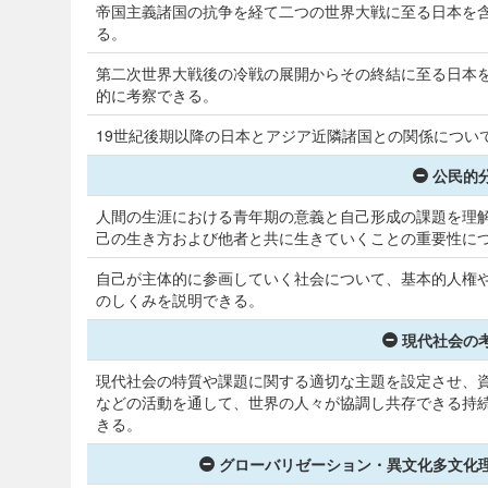
帝国主義諸国の抗争を経て二つの世界大戦に至る日本を
る。
第二次世界大戦後の冷戦の展開からその終結に至る日本
的に考察できる。
19世紀後期以降の日本とアジア近隣諸国との関係につい
公民的分
人間の生涯における青年期の意義と自己形成の課題を理
己の生き方および他者と共に生きていくことの重要性に
自己が主体的に参画していく社会について、基本的人権
のしくみを説明できる。
現代社会の考
現代社会の特質や課題に関する適切な主題を設定させ、
などの活動を通して、世界の人々が協調し共存できる持
きる。
グローバリゼーション・異文化多文化理