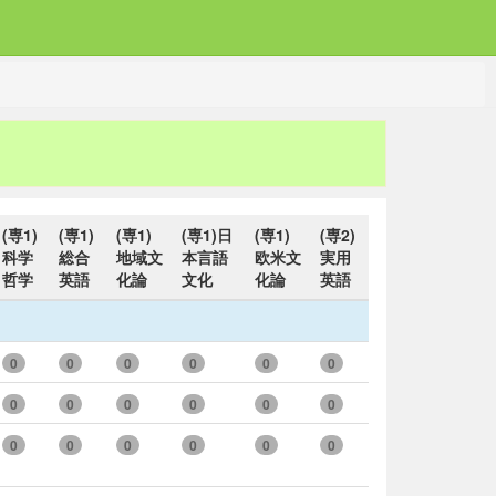
(専1)
(専1)
(専1)
(専1)日
(専1)
(専2)
科学
総合
地域文
本言語
欧米文
実用
哲学
英語
化論
文化
化論
英語
0
0
0
0
0
0
0
0
0
0
0
0
0
0
0
0
0
0