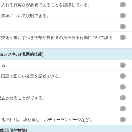
け入れる寛容さが必要であることを認識している。
0
な事項について説明できる。
0
。
0
学技術が果たすべき役割や技術者の責任ある行動について説明
0
ョンスキル(汎用的技能)
きる。
0
外国語で正しい文章を記述できる。
0
0
成立させることができる。
0
0
る(相づち、繰り返し、ボディーランゲージなど)。
0
成(汎用的技能)