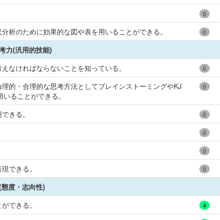
0
状分析のために効果的な図や表を用いることができる。
0
考力(汎用的技能)
考えなければならないことを知っている。
0
理的・合理的な思考方法としてブレインストーミングやKJ
0
用いることができる。
明できる。
0
0
0
表現できる。
0
(態度・志向性)
とができる。
4