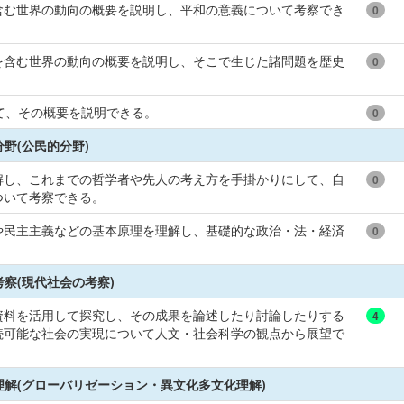
含む世界の動向の概要を説明し、平和の意義について考察でき
0
を含む世界の動向の概要を説明し、そこで生じた諸問題を歴史
0
て、その概要を説明できる。
0
野(公民的分野)
解し、これまでの哲学者や先人の考え方を手掛かりにして、自
0
ついて考察できる。
や民主主義などの基本原理を理解し、基礎的な政治・法・経済
0
察(現代社会の考察)
資料を活用して探究し、その成果を論述したり討論したりする
4
続可能な社会の実現について人文・社会科学の観点から展望で
解(グローバリゼーション・異文化多文化理解)