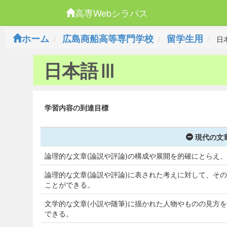
高専Webシラバス
ホーム
広島商船高等専門学校
留学生用
日
日本語Ⅲ
学習内容の到達目標
現代の文章
論理的な文章(論説や評論)の構成や展開を的確にとらえ
論理的な文章(論説や評論)に表された考えに対して、そ
ことができる。
文学的な文章(小説や随筆)に描かれた人物やものの見方
できる。