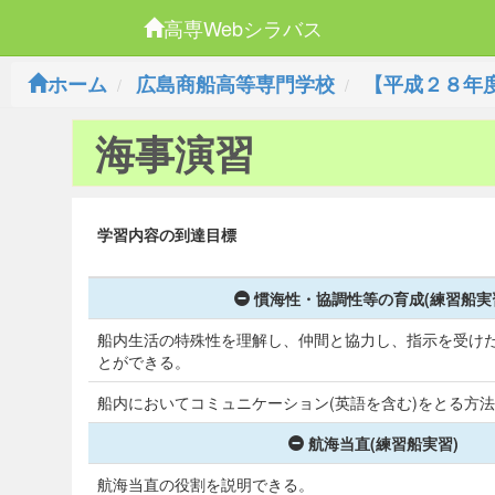
高専Webシラバス
ホーム
広島商船高等専門学校
【平成２８年
海事演習
学習内容の到達目標
慣海性・協調性等の育成(練習船実
船内生活の特殊性を理解し、仲間と協力し、指示を受け
とができる。
船内においてコミュニケーション(英語を含む)をとる方
航海当直(練習船実習)
航海当直の役割を説明できる。