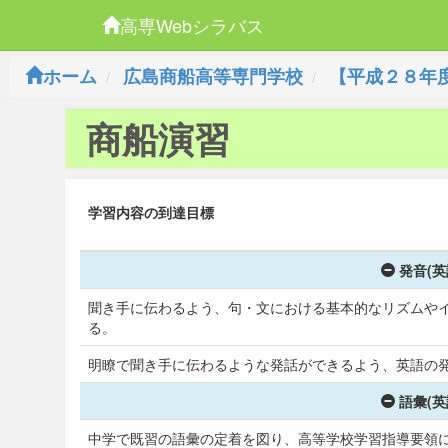
高専Webシラバス
ホーム
広島商船高等専門学校
【平成２８年
商船演習
学習内容の到達目標
発音(
聞き手に伝わるよう、句・文における基本的なリズムや
る。
明瞭で聞き手に伝わるような発話ができるよう、英語の
語彙(
中学で既習の語彙の定着を図り、高等学校学習指導要領