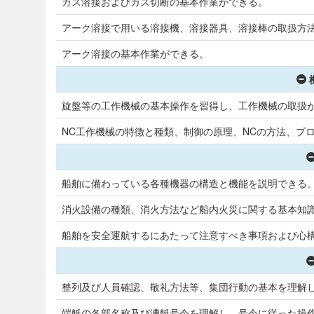
ガス溶接およびガス切断の基本作業ができる。
アーク溶接で用いる溶接機、溶接器具、溶接棒の取扱方
アーク溶接の基本作業ができる。
旋盤等の工作機械の基本操作を習得し、工作機械の取扱
NC工作機械の特徴と種類、制御の原理、NCの方法、プ
船舶に備わっている各種機器の構造と機能を説明できる
消火設備の種類、消火方法など船内火災に関する基本知
船舶を安全運航するにあたって注意すべき事項および心
整列及び人員確認、敬礼方法等、集団行動の基本を理解
端艇の各部名称及び漕艇号令を理解し、号令に従った操