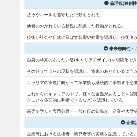
倫理観(独創性
法令やルールを遵守した行動をとれる。
他者のおかれている状況に配慮した行動がとれる。
技術が社会や自然に及ぼす影響や効果を認識し、技術者
未来志向性・
自身の将来のありたい姿(キャリアデザイン)を明確化で
その時々で自らの現状を認識し、将来のありたい姿に向
キャリアの実現に向かって卒業後も継続的に学習する必
これからのキャリアの中で、様々な困難があることを認識
きことを多面的に判断できるなど)を認識している。
高専で学んだ専門分野・一般科目の知識が、企業や大学
企業
企業等における技術者・研究者等の実務を認識している