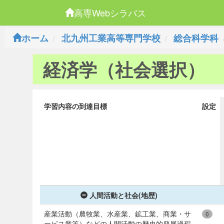
高専Webシラバス
ホーム
北九州工業高等専門学校
総合科学科
経済学（社会選択）
学習内容の到達目標
設定
人間活動と社会(地歴)
産業活動（農牧業、水産業、鉱工業、商業・サ
0
ービス業等）などの人間活動の歴史的発展過程