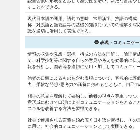
読書習慣の形成をとおして感受性を培い、新たな言葉や
すことができる。
現代日本語の運用、語句の意味、常用漢字、熟語の構成
称、対義語と類義語等の基礎的知識についての理解を深
識を適切に活用して表現できる。
表現・コミュニケー
情報の収集や発想・選択・構成の方法を理解し、論理構
て、科学技術等に関する自らの意見や考えを効果的に伝
報を分析し、図表等を適切に活用・加工してコミュニケ
他者の口頭によるものを含む表現について、客観的に評
力、柔軟な発想･思考力の涵養に努めるとともに、自己の
相手の意見を理解して要約し、他者の視点を尊重しつつ
意形成にむけて口頭によるコミュニケーションをとるこ
スキルを改善する方法を習得できる。
社会で使用される言葉を始め広く日本語を習得し、その
に用い、社会的コミュニケーションとして実践できる。