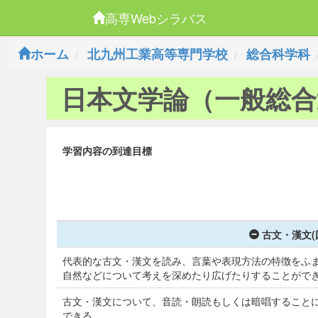
高専Webシラバス
ホーム
北九州工業高等専門学校
総合科学科
日本文学論（一般総合
学習内容の到達目標
古文・漢文(
代表的な古文・漢文を読み、言葉や表現方法の特徴をふ
自然などについて考えを深めたり広げたりすることがで
古文・漢文について、音読・朗読もしくは暗唱すること
できる。