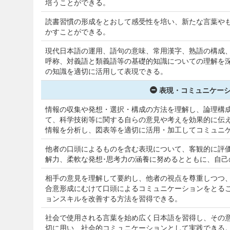
培うことができる。
読書習慣の形成をとおして感受性を培い、新たな言葉や
かすことができる。
現代日本語の運用、語句の意味、常用漢字、熟語の構成
呼称、対義語と類義語等の基礎的知識についての理解を
の知識を適切に活用して表現できる。
表現・コミュニケーシ
情報の収集や発想・選択・構成の方法を理解し、論理構
て、科学技術等に関する自らの意見や考えを効果的に伝
情報を分析し、図表等を適切に活用・加工してコミュニ
他者の口頭によるものを含む表現について、客観的に評
解力、柔軟な発想･思考力の涵養に努めるとともに、自己
相手の意見を理解して要約し、他者の視点を尊重しつつ
合意形成にむけて口頭によるコミュニケーションをとる
ョンスキルを改善する方法を習得できる。
社会で使用される言葉を始め広く日本語を習得し、その
切に用い、社会的コミュニケーションとして実践できる