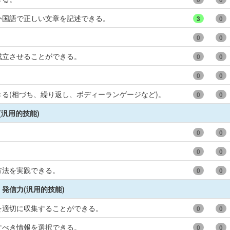
外国語で正しい文章を記述できる。
3
0
0
0
成立させることができる。
0
0
0
0
る(相づち、繰り返し、ボディーランゲージなど)。
0
0
(汎用的技能)
0
0
0
0
方法を実践できる。
0
0
発信力(汎用的技能)
を適切に収集することができる。
0
0
すべき情報を選択できる。
0
0