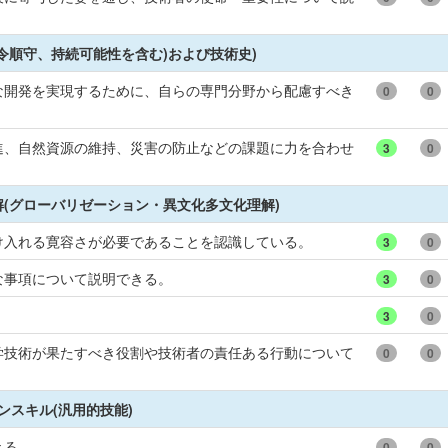
令順守、持続可能性を含む)および技術史)
な開発を実現するために、自らの専門分野から配慮すべき
0
0
進、自然資源の維持、災害の防止などの課題に力を合わせ
3
0
(グローバリゼーション・異文化多文化理解)
け入れる寛容さが必要であることを認識している。
3
0
な事項について説明できる。
3
0
。
3
0
学技術が果たすべき役割や技術者の責任ある行動について
0
0
ンスキル(汎用的技能)
きる。
0
0