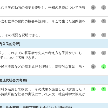
含む世界の動向の概要を説明し、平和の意義について考察
0
0
を含む世界の動向の概要を説明し、そこで生じた諸問題を
0
0
て、その概要を説明できる。
0
0
(公民的分野)
解し、これまでの哲学者や先人の考え方を手掛かりにし
0
0
要性について考察できる。
や民主主義などの基本原理を理解し、基礎的な政治・法・
0
3
(現代社会の考察)
資料を活用して探究し、その成果を論述したり討論したり
3
3
る持続可能な社会の実現について人文・社会科学の観点か
産、法令順守、持続可能性を含む)および技術史)