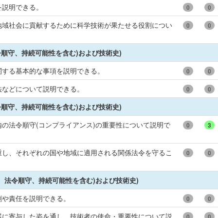
を説明できる。
0
0
地域社会に貢献するために科学技術が果たせる役割につい
0
0
令順守、持続可能性を含む)および技術史)
関する基本的な事項を説明できる。
0
0
法などについて説明できる。
0
0
令順守、持続可能性を含む)および技術史)
の法令順守(コンプライアンス)の重要性について説明で
0
3
重し、それぞれの国や地域に適用される関係法令を守るこ
0
0
、法令順守、持続可能性を含む)および技術史)
割や責任を説明できる。
0
0
展に寄与した姿を通し、技術者の使命・重要性について説
0
0