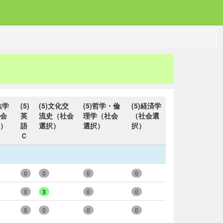
法学
(5)
(5)文化交
(5)哲学・倫
(5)経済学
会
英
流史（社会
理学（社会
（社会選
）
語
選択）
選択）
択）
Ｃ
0
0
0
0
0
3
0
0
0
0
0
0