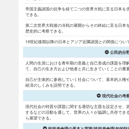
帝国主義諸国の抗争を経て二つの世界大戦に至る日本を
できる。
第二次世界大戦後の冷戦の展開からその終結に至る日本
歴史的に考察できる。
19世紀後期以降の日本とアジア近隣諸国との関係につい
公民的分野
人間の生涯における青年期の意義と自己形成の課題を理
て、自己の生き方および他者と共に生きていくことの重
自己が主体的に参画していく社会について、基本的人権
経済のしくみを説明できる。
現代社会の考察
現代社会の特質や課題に関する適切な主題を設定させ、
するなどの活動を通して、世界の人々が協調し共存でき
ら展望できる。
技術者倫理の基本と実践(技術者倫理(知的財