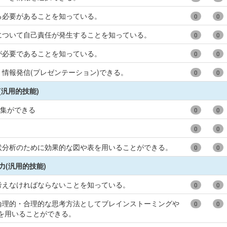
る必要があることを知っている。
0
0
について自己責任が発生することを知っている。
0
0
が必要であることを知っている。
0
0
情報発信(プレゼンテーション)できる。
0
0
(汎用的技能)
収集ができる
0
0
0
0
状分析のために効果的な図や表を用いることができる。
0
0
力(汎用的技能)
考えなければならないことを知っている。
0
0
論理的・合理的な思考方法としてブレインストーミングや
0
0
法を用いることができる。