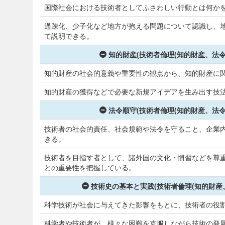
国際社会における技術者としてふさわしい行動とは何か
過疎化、少子化など地方が抱える問題について認識し、
て説明できる。
知的財産(技術者倫理(知的財産、法
知的財産の社会的意義や重要性の観点から、知的財産に
知的財産の獲得などで必要な新規アイデアを生み出す技
法令順守(技術者倫理(知的財産、法
技術者の社会的責任、社会規範や法令を守ること、企業内
きる。
技術者を目指す者として、諸外国の文化・慣習などを尊
との重要性を把握している。
技術史の基本と実践(技術者倫理(知的財産
科学技術が社会に与えてきた影響をもとに、技術者の役
科学者や技術者が、様々な困難を克服しながら技術の発