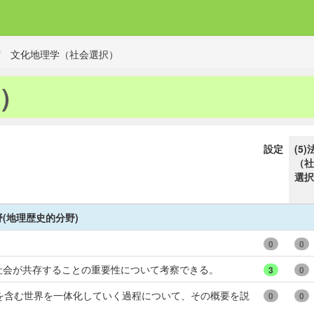
文化地理学（社会選択）
）
設定
(5)
（社
選択
(地理歴史的分野)
0
0
社会が共存することの重要性について考察できる。
3
0
を含む世界を一体化していく過程について、その概要を説
0
0