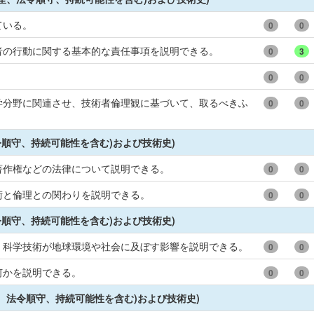
ている。
0
0
者の行動に関する基本的な責任事項を説明できる。
0
3
0
0
学分野に関連させ、技術者倫理観に基づいて、取るべきふ
0
0
令順守、持続可能性を含む)および技術史)
著作権などの法律について説明できる。
0
0
術と倫理との関わりを説明できる。
0
0
令順守、持続可能性を含む)および技術史)
、科学技術が地球環境や社会に及ぼす影響を説明できる。
0
0
何かを説明できる。
0
0
、法令順守、持続可能性を含む)および技術史)