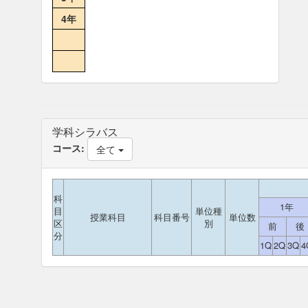
4年
学科シラバス
コース:
全て
科
1年
目
単位種
授業科目
科目番号
単位数
区
別
前
後
分
1Q
2Q
3Q
4