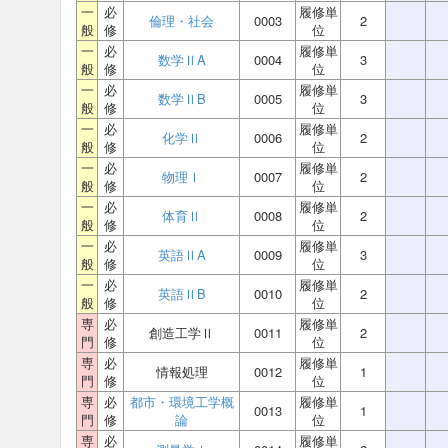
一
必
履修単
倫理・社会
0003
2
般
修
位
一
必
履修単
数学ⅡA
0004
3
般
修
位
一
必
履修単
数学ⅡB
0005
3
般
修
位
一
必
履修単
化学Ⅱ
0006
2
般
修
位
一
必
履修単
物理Ⅰ
0007
2
般
修
位
一
必
履修単
体育Ⅱ
0008
2
般
修
位
一
必
履修単
英語ⅡA
0009
3
般
修
位
一
必
履修単
英語ⅡB
0010
2
般
修
位
専
必
履修単
創造工学Ⅱ
0011
2
門
修
位
専
必
履修単
情報処理
0012
1
門
修
位
専
必
都市・環境工学概
履修単
0013
1
門
修
論
位
専
必
履修単