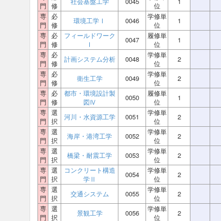
社会基盤工学
0045
1
門
修
位
専
必
学修単
環境工学Ⅰ
0046
1
門
修
位
専
必
フィールドワーク
履修単
0047
1
門
修
Ⅰ
位
専
必
学修単
計画システム分析
0048
2
門
修
位
専
必
学修単
衛生工学
0049
2
門
修
位
専
必
都市・環境設計製
履修単
0050
1
門
修
図Ⅳ
位
専
選
学修単
河川・水資源工学
0051
2
門
択
位
専
選
学修単
海岸・港湾工学
0052
2
門
択
位
専
選
学修単
橋梁・耐震工学
0053
2
門
択
位
専
選
コンクリート構造
学修単
0054
2
門
択
学Ⅱ
位
専
選
学修単
交通システム
0055
2
門
択
位
専
選
学修単
景観工学
0056
2
門
択
位