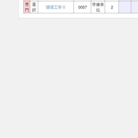
専
選
学修単
環境工学Ⅱ
0057
2
門
択
位