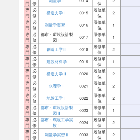
測量学Ⅰ
0014
2
門
修
位
専
必
履修単
構造力学Ⅰ
0015
2
門
修
位
専
必
履修単
測量学実習Ⅰ
0016
1
門
修
位
専
必
都市・環境設計製
履修単
0017
1
門
修
図Ⅰ
位
専
必
履修単
創造工学Ⅲ
0018
2
門
修
位
専
必
履修単
建設材料学
0019
1
門
修
位
専
必
履修単
構造力学Ⅱ
0020
2
門
修
位
専
必
履修単
水理学Ⅰ
0021
2
門
修
位
専
必
履修単
地盤工学Ⅰ
0022
2
門
修
位
専
必
都市・環境設計製
履修単
0023
1
門
修
図Ⅱ
位
専
必
都市・環境工学実
履修単
0024
2
門
修
験Ⅰ
位
専
必
履修単
測量学実習Ⅱ
0033
2
門
修
位