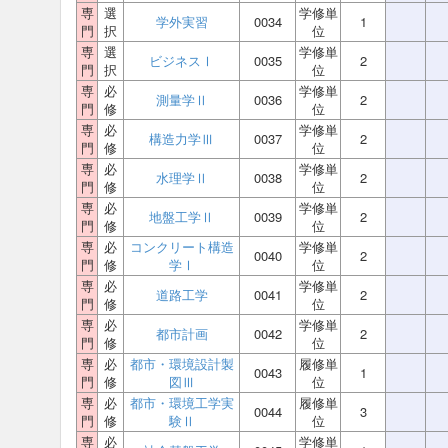
専
選
学修単
学外実習
0034
1
門
択
位
専
選
学修単
ビジネスⅠ
0035
2
門
択
位
専
必
学修単
測量学Ⅱ
0036
2
門
修
位
専
必
学修単
構造力学Ⅲ
0037
2
門
修
位
専
必
学修単
水理学Ⅱ
0038
2
門
修
位
専
必
学修単
地盤工学Ⅱ
0039
2
門
修
位
専
必
コンクリート構造
学修単
0040
2
門
修
学Ⅰ
位
専
必
学修単
道路工学
0041
2
門
修
位
専
必
学修単
都市計画
0042
2
門
修
位
専
必
都市・環境設計製
履修単
0043
1
門
修
図Ⅲ
位
専
必
都市・環境工学実
履修単
0044
3
門
修
験Ⅱ
位
専
必
学修単