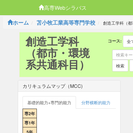
高専Webシラバス
ホーム
苫小牧工業高等専門学校
創造工学科（都
創造工学科
コース:
全
（都市・環境
系共通科目）
検索
カリキュラムマップ（MCC)
基礎的能力+専門的能力
分野横断的能力
専2年
専1年
5年