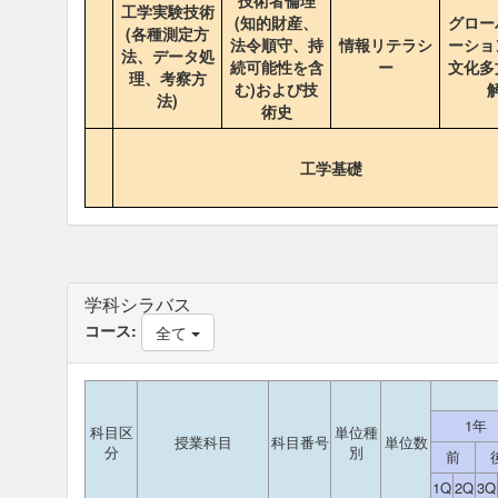
技術者倫理
工学実験技術
(知的財産、
グロー
(各種測定方
法令順守、持
情報リテラシ
ーショ
法、データ処
続可能性を含
ー
文化多
理、考察方
む)および技
法)
術史
工学基礎
学科シラバス
コース:
全て
1年
科目区
単位種
授業科目
科目番号
単位数
分
別
前
1Q
2Q
3Q