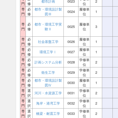
都市計画
0023
2
門
修
位
専
必
都市・環境設計製
履修単
0024
1
門
修
図Ⅲ
位
専
必
都市・環境工学実
履修単
0025
3
門
修
験Ⅱ
位
専
必
履修単
社会基盤工学
0026
1
門
修
位
専
必
履修単
環境工学Ⅰ
0027
1
門
修
位
専
必
学修単
計画システム分析
0028
2
門
修
位
専
必
学修単
衛生工学
0029
2
門
修
位
専
必
都市・環境設計製
履修単
0030
1
門
修
図Ⅳ
位
専
選
学修単
河川・水資源工学
0031
2
門
択
位
専
選
学修単
海岸・港湾工学
0032
2
門
択
位
専
選
学修単
橋梁・耐震工学
0033
2
門
択
位