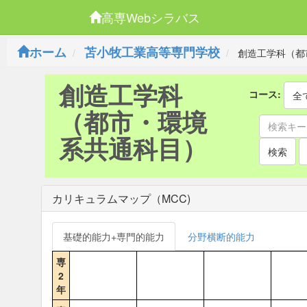
高専Webシラバス
ホーム
苫小牧工業高等専門学校
創造工学科（都
創造工学科
コース:
全
（都市・環境
系共通科目）
検索
カリキュラムマップ（MCC)
基礎的能力+専門的能力
分野横断的能力
専
2
年