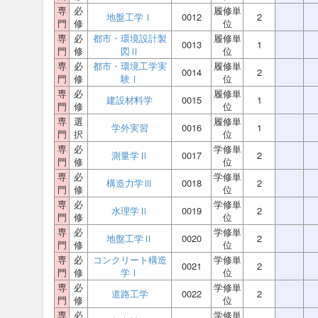
専
必
履修単
地盤工学Ⅰ
0012
2
門
修
位
専
必
都市・環境設計製
履修単
0013
1
門
修
図Ⅱ
位
専
必
都市・環境工学実
履修単
0014
2
門
修
験Ⅰ
位
専
必
履修単
建設材料学
0015
1
門
修
位
専
選
履修単
学外実習
0016
1
門
択
位
専
必
学修単
測量学Ⅱ
0017
2
門
修
位
専
必
学修単
構造力学Ⅲ
0018
2
門
修
位
専
必
学修単
水理学Ⅱ
0019
2
門
修
位
専
必
学修単
地盤工学Ⅱ
0020
2
門
修
位
専
必
コンクリート構造
学修単
0021
2
門
修
学Ⅰ
位
専
必
学修単
道路工学
0022
2
門
修
位
専
必
学修単