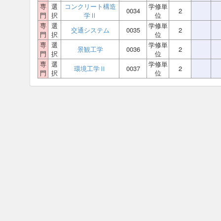
専
選
コンクリート構造
学修単
0034
2
門
択
学Ⅱ
位
専
選
学修単
交通システム
0035
2
門
択
位
専
選
学修単
景観工学
0036
2
門
択
位
専
選
学修単
環境工学Ⅱ
0037
2
門
択
位