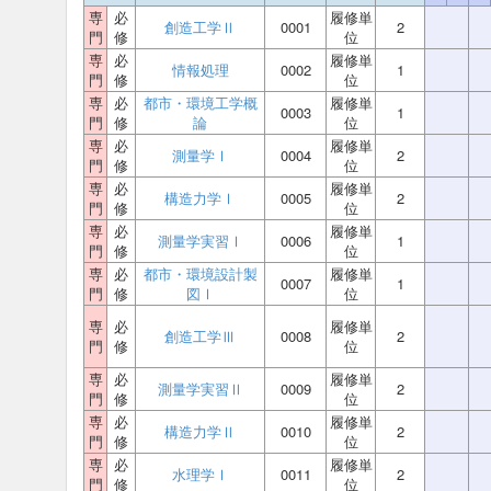
専
必
履修単
創造工学Ⅱ
0001
2
門
修
位
専
必
履修単
情報処理
0002
1
門
修
位
専
必
都市・環境工学概
履修単
0003
1
門
修
論
位
専
必
履修単
測量学Ⅰ
0004
2
門
修
位
専
必
履修単
構造力学Ⅰ
0005
2
門
修
位
専
必
履修単
測量学実習Ⅰ
0006
1
門
修
位
専
必
都市・環境設計製
履修単
0007
1
門
修
図Ⅰ
位
専
必
履修単
創造工学Ⅲ
0008
2
門
修
位
専
必
履修単
測量学実習Ⅱ
0009
2
門
修
位
専
必
履修単
構造力学Ⅱ
0010
2
門
修
位
専
必
履修単
水理学Ⅰ
0011
2
門
修
位