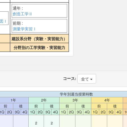
通年 :
創造工学Ⅱ
図Ⅰ
前期 :
測量学実習Ⅰ
建設系分野（実験・実習能力）
分野別の工学実験・実習能力
コース:
全て
学年別週当授業時数
1年
2年
3年
4年
前
後
前
後
前
後
前
後
1Q
2Q
3Q
4Q
1Q
2Q
3Q
4Q
1Q
2Q
3Q
4Q
1Q
2Q
3Q
4Q
1
2
2