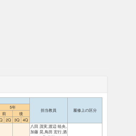
5年
担当教員
履修上の区分
前
後
Q
2Q
3Q
4Q
八田 茂実,渡辺 暁央,
加藤 晃,鳥田 宏行,酒