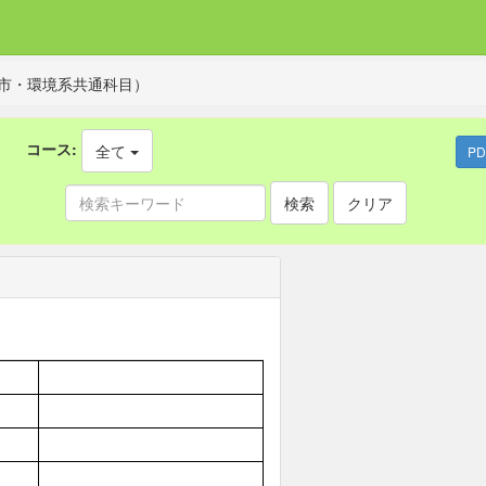
市・環境系共通科目）
コース:
全て
P
検索
クリア