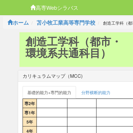
高専Webシラバス
ホーム
苫小牧工業高等専門学校
創造工学科（都
創造工学科（都市・
環境系共通科目）
カリキュラムマップ（MCC)
基礎的能力+専門的能力
分野横断的能力
専2年
専1年
5年
4年