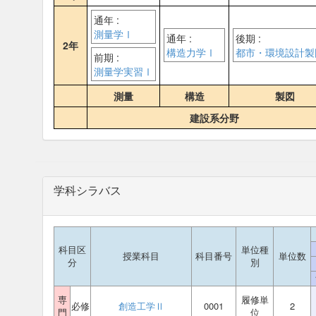
通年 :
測量学Ⅰ
通年 :
後期 :
2年
構造力学Ⅰ
都市・環境設計製
前期 :
測量学実習Ⅰ
測量
構造
製図
建設系分野
学科シラバス
科目区
単位種
授業科目
科目番号
単位数
分
別
専
履修単
必修
創造工学Ⅱ
0001
2
門
位