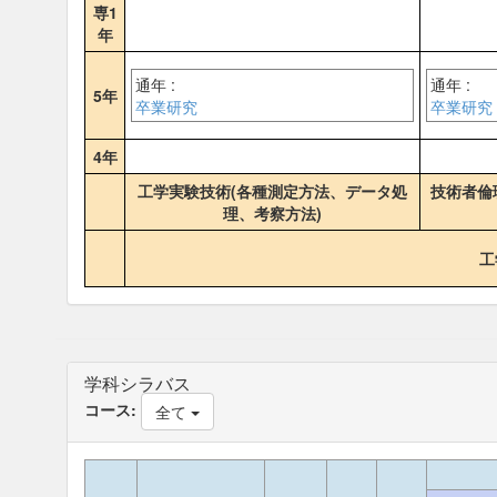
専1
年
通年 :
通年 :
5年
卒業研究
卒業研究
4年
工学実験技術(各種測定方法、データ処
技術者倫
理、考察方法)
工
学科シラバス
コース:
全て