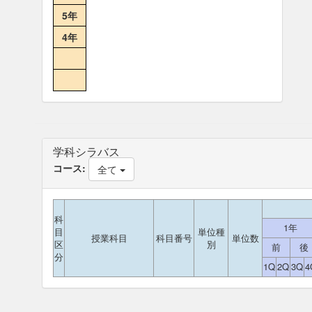
5年
4年
学科シラバス
コース:
全て
科
1年
目
単位種
授業科目
科目番号
単位数
区
別
前
後
分
1Q
2Q
3Q
4