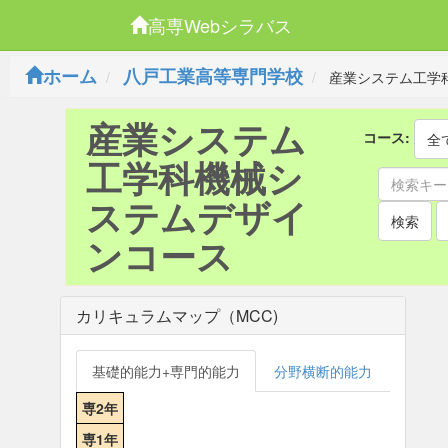
高専Webシラバス
ホーム
八戸工業高等専門学校
産業システム工学
産業システム
コース:
全
工学科機械シ
ステムデザイ
検索
ンコース
カリキュラムマップ（MCC)
基礎的能力+専門的能力
分野横断的能力
専2年
専1年