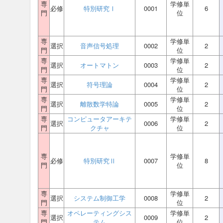
専
学修単
必修
特別研究Ⅰ
0001
6
門
位
専
学修単
選択
音声信号処理
0002
2
門
位
専
学修単
選択
オートマトン
0003
2
門
位
専
学修単
選択
符号理論
0004
2
門
位
専
学修単
選択
離散数学特論
0005
2
門
位
専
コンピュータアーキテ
学修単
選択
0006
2
門
クチャ
位
専
学修単
必修
特別研究Ⅱ
0007
8
門
位
専
学修単
選択
システム制御工学
0008
2
門
位
専
オペレーティングシス
学修単
選択
0009
2
門
テム
位