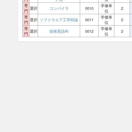
専
学修単
選択
コンパイラ
0010
2
門
位
専
学修単
選択
ソフトウエア工学特論
0011
2
門
位
専
学修単
選択
技術英語AI
0012
2
門
位