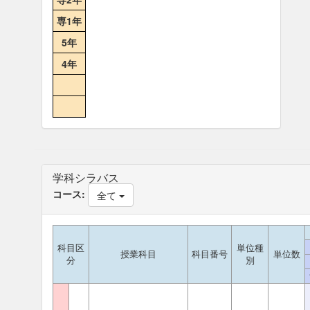
専1年
5年
4年
学科シラバス
コース:
全て
科目区
単位種
授業科目
科目番号
単位数
分
別