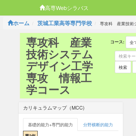
高専Webシラバス
ホーム
茨城工業高等専門学校
専攻科 産業技術
専攻科 産業
コース:
全
技術システム
デザイン工学
検索
専攻 情報工
学コース
カリキュラムマップ（MCC)
基礎的能力+専門的能力
分野横断的能力
専2年