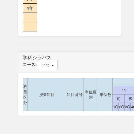
4年
学科シラバス
コース:
全て
科
1年
目
単位種
授業科目
科目番号
単位数
区
別
前
後
分
1Q
2Q
3Q
4