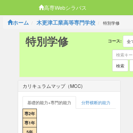
高専Webシラバス
ホーム
木更津工業高等専門学校
特別学修
特別学修
コース:
全
検索
カリキュラムマップ（MCC)
基礎的能力+専門的能力
分野横断的能力
専2年
専1年
5年