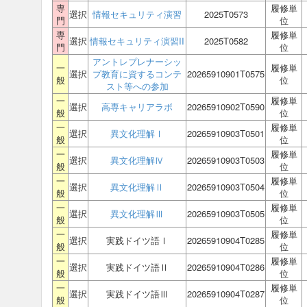
専
履修単
選択
情報セキュリティ演習
2025T0573
門
位
専
履修単
選択
情報セキュリティ演習II
2025T0582
門
位
アントレプレナーシッ
一
履修単
選択
プ教育に資するコンテ
20265910901T0575
般
位
スト等への参加
一
履修単
選択
高専キャリアラボ
20265910902T0590
般
位
一
履修単
選択
異文化理解Ⅰ
20265910903T0501
般
位
一
履修単
選択
異文化理解Ⅳ
20265910903T0503
般
位
一
履修単
選択
異文化理解Ⅱ
20265910903T0504
般
位
一
履修単
選択
異文化理解Ⅲ
20265910903T0505
般
位
一
履修単
選択
実践ドイツ語Ⅰ
20265910904T0285
般
位
一
履修単
選択
実践ドイツ語Ⅱ
20265910904T0286
般
位
一
履修単
選択
実践ドイツ語Ⅲ
20265910904T0287
般
位