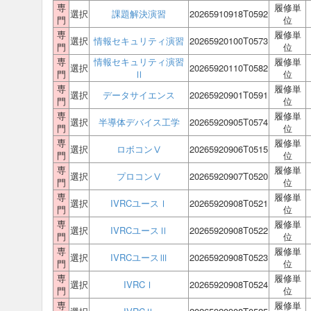
専
履修単
選択
課題解決演習
20265910918T0592
門
位
専
履修単
選択
情報セキュリティ演習
20265920100T0573
門
位
専
情報セキュリティ演習
履修単
選択
20265920110T0582
門
Ⅱ
位
専
履修単
選択
データサイエンス
20265920901T0591
門
位
専
履修単
選択
半導体デバイス工学
20265920905T0574
門
位
専
履修単
選択
ロボコンⅤ
20265920906T0515
門
位
専
履修単
選択
プロコンⅤ
20265920907T0520
門
位
専
履修単
選択
IVRCユースⅠ
20265920908T0521
門
位
専
履修単
選択
IVRCユースⅡ
20265920908T0522
門
位
専
履修単
選択
IVRCユースⅢ
20265920908T0523
門
位
専
履修単
選択
IVRCⅠ
20265920908T0524
門
位
専
履修単