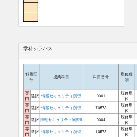
学科シラバス
科目区
単位種
授業科目
科目番号
分
別
専
履修単
選択
情報セキュリティ演習
0001
門
位
専
履修単
選択
情報セキュリティ演習
T0573
門
位
専
履修単
選択
情報セキュリティ演習II
0004
門
位
専
履修単
選択
情報セキュリティ演習
T0573
門
位