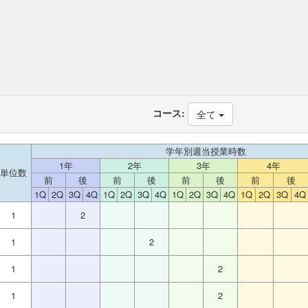
コース:
全て
学年別週当授業時数
1年
2年
3年
4年
単位数
前
後
前
後
前
後
前
後
1Q
2Q
3Q
4Q
1Q
2Q
3Q
4Q
1Q
2Q
3Q
4Q
1Q
2Q
3Q
4Q
1
2
1
2
1
2
1
2