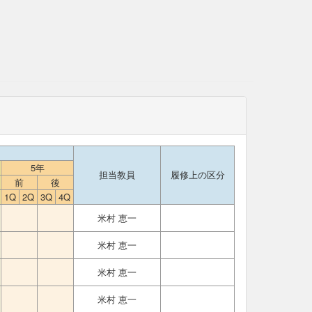
5年
担当教員
履修上の区分
前
後
1Q
2Q
3Q
4Q
米村 恵一
米村 恵一
米村 恵一
米村 恵一