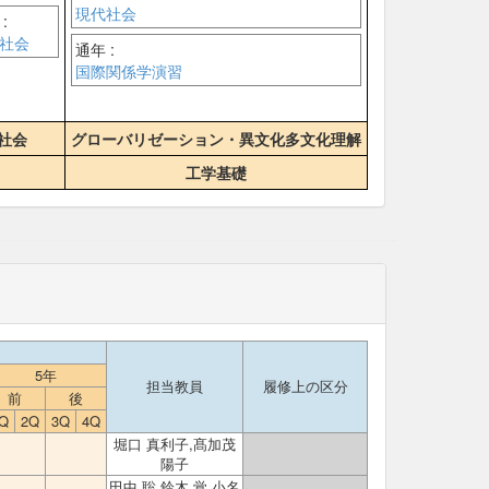
現代社会
:
社会
通年 :
国際関係学演習
社会
グローバリゼーション・異文化多文化理解
工学基礎
5年
担当教員
履修上の区分
前
後
Q
2Q
3Q
4Q
堀口 真利子,髙加茂
陽子
田中 聡,鈴木 覚,小名