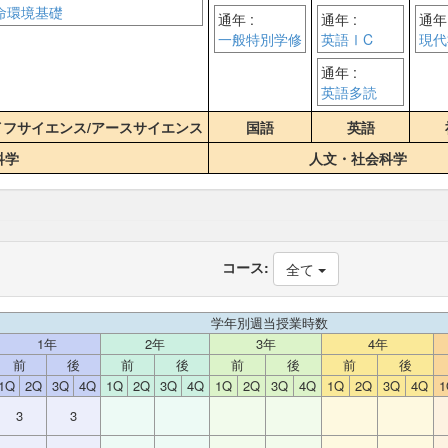
命環境基礎
通年 :
通年 :
通年 
一般特別学修
英語ⅠC
現代
通年 :
英語多読
イフサイエンス/アースサイエンス
国語
英語
科学
人文・社会科学
コース:
全て
学年別週当授業時数
1年
2年
3年
4年
前
後
前
後
前
後
前
後
1Q
2Q
3Q
4Q
1Q
2Q
3Q
4Q
1Q
2Q
3Q
4Q
1Q
2Q
3Q
4Q
1
3
3