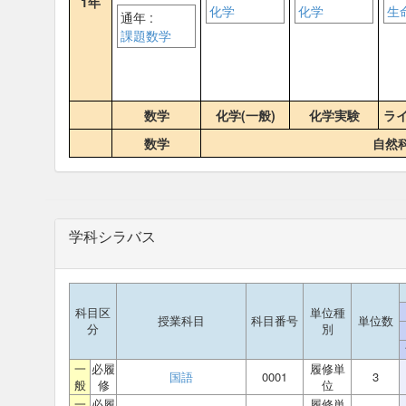
1年
化学
化学
生
通年 :
課題数学
数学
化学(一般)
化学実験
ラ
数学
自然
学科シラバス
科目区
単位種
授業科目
科目番号
単位数
分
別
一
必履
履修単
国語
0001
3
般
修
位
一
必履
履修単