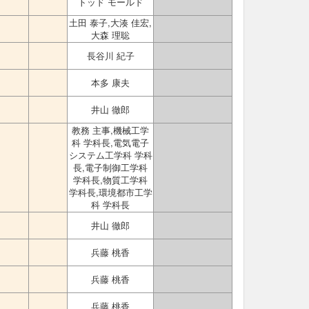
トッド モールド
土田 泰子,大湊 佳宏,
大森 理聡
長谷川 紀子
本多 康夫
井山 徹郎
教務 主事,機械工学
科 学科長,電気電子
システム工学科 学科
長,電子制御工学科
学科長,物質工学科
学科長,環境都市工学
科 学科長
井山 徹郎
兵藤 桃香
兵藤 桃香
兵藤 桃香