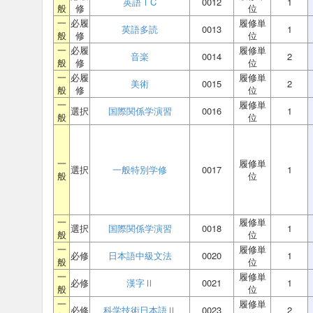
英語ⅠC
0012
1
般
修
位
一
必履
履修単
英語多読
0013
1
般
修
位
一
必履
履修単
音楽
0014
2
般
修
位
一
必履
履修単
美術
0015
2
般
修
位
一
履修単
選択
国際関係学演習
0016
1
般
位
一
履修単
選択
一般特別学修
0017
1
般
位
一
履修単
選択
国際関係学演習
0018
1
般
位
一
履修単
必修
日本語中級文法
0020
1
般
位
一
履修単
必修
漢字Ⅱ
0021
1
般
位
一
履修単
必修
科学技術日本語Ⅱ
0023
2