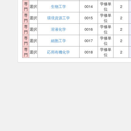
専
学修単
選択
生物工学
0014
2
門
位
専
学修単
選択
環境資源工学
0015
2
門
位
専
学修単
選択
溶液化学
0016
2
門
位
専
学修単
選択
細胞工学
0017
2
門
位
専
学修単
選択
応用有機化学
0018
2
門
位