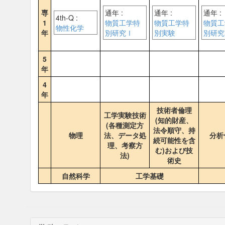
専
通年 :
通年 :
通年 :
4th-Q :
1
物質工学特
物質工学特
物質工
物性化学
年
別研究Ⅰ
別実験
別研究
5
年
4
年
技術者倫理
工学実験技術
(知的財産、
(各種測定方
法令順守、持
物理
法、データ処
分析
続可能性を含
理、考察方
む)および技
法)
術史
自然科学
工学基礎