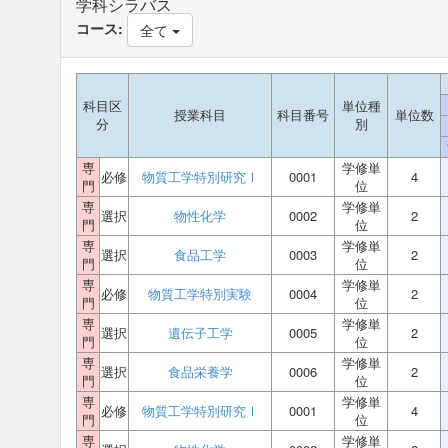
学科シラバス
コース:
全て
科目区
単位種
授業科目
科目番号
単位数
分
別
専
学修単
必修
物質工学特別研究Ⅰ
0001
4
門
位
専
学修単
選択
物性化学
0002
2
門
位
専
学修単
選択
食品工学
0003
2
門
位
専
学修単
必修
物質工学特別実験
0004
2
門
位
専
学修単
選択
遺伝子工学
0005
2
門
位
専
学修単
選択
食品栄養学
0006
2
門
位
専
学修単
必修
物質工学特別研究Ⅰ
0001
4
門
位
専
学修単