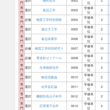
選択
物性化学
0002
2
門
位
専
学修単
選択
食品工学
0003
2
門
位
専
学修単
必修
物質工学特別実験
0004
2
門
位
専
学修単
選択
遺伝子工学
0005
2
門
位
専
学修単
選択
食品栄養学
0006
2
門
位
専
学修単
必修
物質工学特別研究Ⅱ
0007
10
門
位
専
学修単
必修
専攻科ゼミナール
0008
2
門
位
専
学修単
選択
生体物質化学
0009
2
門
位
専
学修単
選択
輸送現象論
0010
2
門
位
専
学修単
選択
化学反応論
0011
2
門
位
専
学修単
選択
機能性高分子科学
0012
2
門
位
専
学修単
選択
応用電子化学
0013
2
門
位