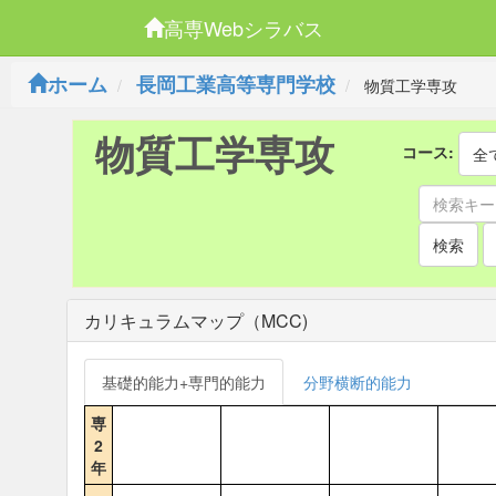
高専Webシラバス
ホーム
長岡工業高等専門学校
物質工学専攻
物質工学専攻
コース:
全
検索
カリキュラムマップ（MCC)
基礎的能力+専門的能力
分野横断的能力
専
2
年