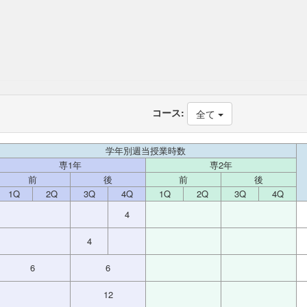
コース:
全て
学年別週当授業時数
専1年
専2年
前
後
前
後
1Q
2Q
3Q
4Q
1Q
2Q
3Q
4Q
4
4
6
6
12