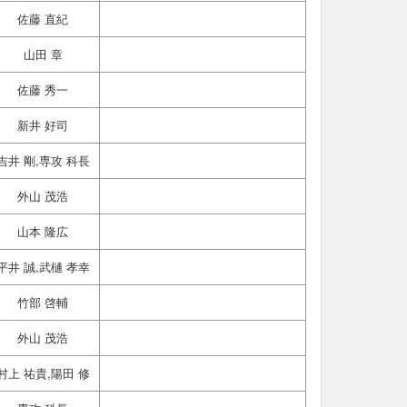
佐藤 直紀
山田 章
佐藤 秀一
新井 好司
吉井 剛,専攻 科長
外山 茂浩
山本 隆広
平井 誠,武樋 孝幸
竹部 啓輔
外山 茂浩
村上 祐貴,陽田 修