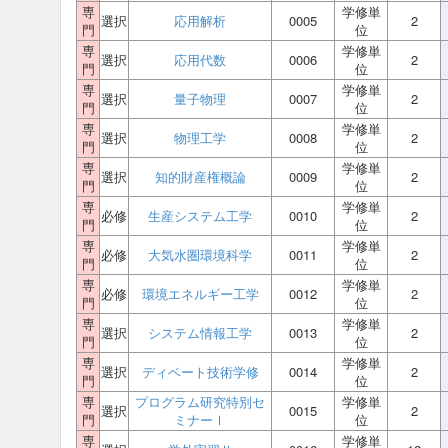
専
学修単
選択
応用解析
0005
2
門
位
専
学修単
選択
応用代数
0006
2
門
位
専
学修単
選択
量子物理
0007
2
門
位
専
学修単
選択
物理工学
0008
2
門
位
専
学修単
選択
知的財産権概論
0009
2
門
位
専
学修単
必修
生産システム工学
0010
2
門
位
専
学修単
必修
大気水圏環境科学
0011
2
門
位
専
学修単
必修
環境エネルギー工学
0012
2
門
位
専
学修単
選択
システム情報工学
0013
2
門
位
専
学修単
選択
ディベート技術学修
0014
2
門
位
専
プログラム研究特別セ
学修単
選択
0015
2
門
ミナーⅠ
位
専
学修単