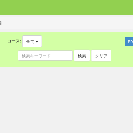
目
コース:
全て
P
検索
クリア