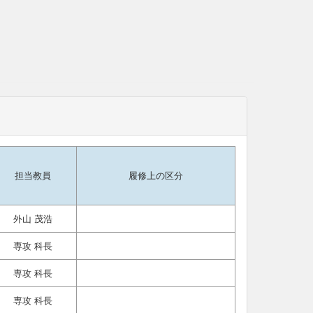
担当教員
履修上の区分
外山 茂浩
専攻 科長
専攻 科長
専攻 科長