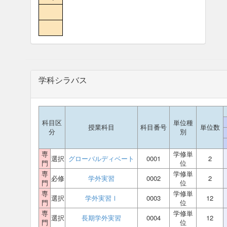
学科シラバス
科目区
単位種
授業科目
科目番号
単位数
分
別
専
学修単
選択
グローバルディベート
0001
2
門
位
専
学修単
必修
学外実習
0002
2
門
位
専
学修単
選択
学外実習Ⅰ
0003
12
門
位
専
学修単
選択
長期学外実習
0004
12
門
位