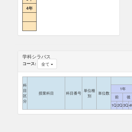
4年
学科シラバス
コース:
全て
科
1年
目
単位種
授業科目
科目番号
単位数
区
別
前
後
分
1Q
2Q
3Q
4