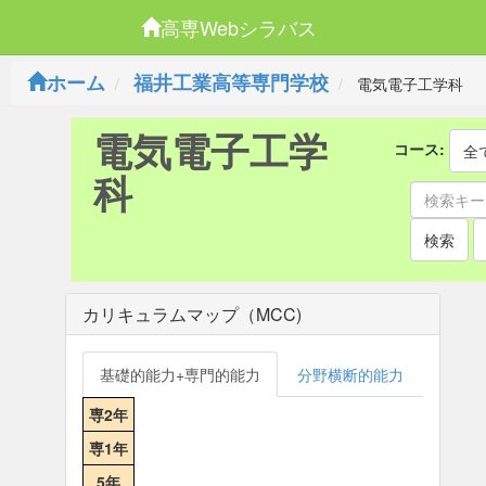
高専Webシラバス
ホーム
福井工業高等専門学校
電気電子工学科
電気電子工学
コース:
全
科
検索
カリキュラムマップ（MCC)
基礎的能力+専門的能力
分野横断的能力
専2年
専1年
5年