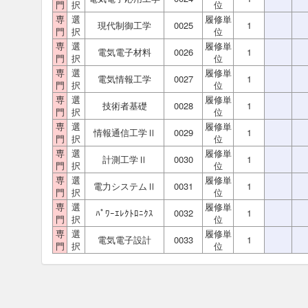
門
択
位
専
選
履修単
現代制御工学
0025
1
門
択
位
専
選
履修単
電気電子材料
0026
1
門
択
位
専
選
履修単
電気情報工学
0027
1
門
択
位
専
選
履修単
技術者基礎
0028
1
門
択
位
専
選
履修単
情報通信工学Ⅱ
0029
1
門
択
位
専
選
履修単
計測工学Ⅱ
0030
1
門
択
位
専
選
履修単
電力システムⅡ
0031
1
門
択
位
専
選
履修単
ﾊﾟﾜｰｴﾚｸﾄﾛﾆｸｽ
0032
1
門
択
位
専
選
履修単
電気電子設計
0033
1
門
択
位