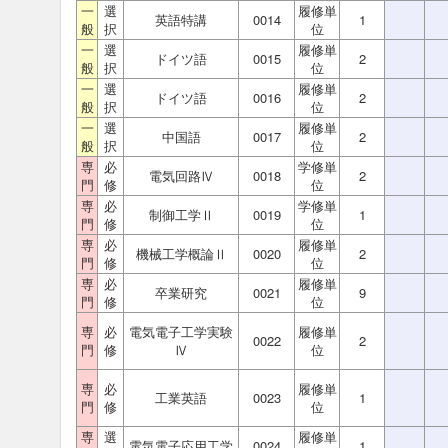
一
選
履修単
英語特講
0014
1
般
択
位
一
選
履修単
ドイツ語
0015
2
般
択
位
一
選
履修単
ドイツ語
0016
2
般
択
位
一
選
履修単
中国語
0017
2
般
択
位
専
必
学修単
電気回路Ⅳ
0018
2
門
修
位
専
必
学修単
制御工学Ⅱ
0019
1
門
修
位
専
必
履修単
機械工学概論Ⅱ
0020
2
門
修
位
専
必
履修単
卒業研究
0021
9
門
修
位
専
必
電気電子工学実験
履修単
0022
2
門
修
Ⅳ
位
専
必
履修単
工業英語
0023
1
門
修
位
専
選
履修単
電気電子応用工学
0024
1