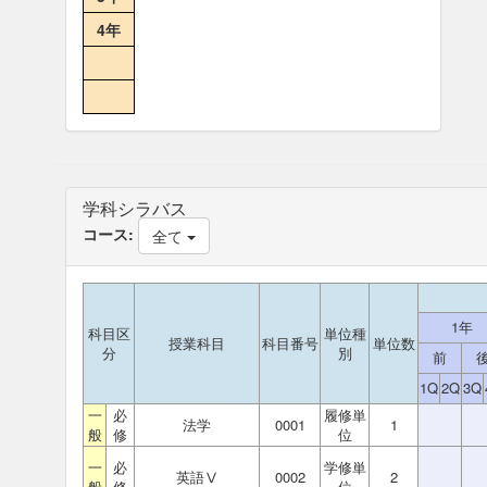
4年
学科シラバス
コース:
全て
1年
科目区
単位種
授業科目
科目番号
単位数
分
別
前
1Q
2Q
3Q
一
必
履修単
法学
0001
1
般
修
位
一
必
学修単
英語Ⅴ
0002
2
般
修
位