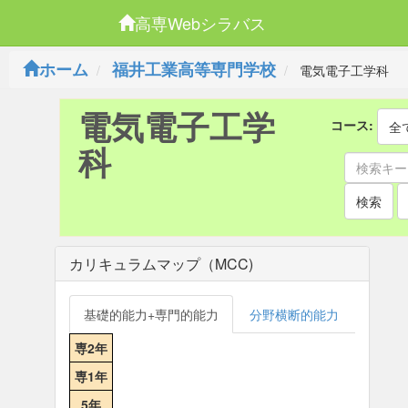
高専Webシラバス
ホーム
福井工業高等専門学校
電気電子工学科
電気電子工学
コース:
全
科
検索
カリキュラムマップ（MCC)
基礎的能力+専門的能力
分野横断的能力
専2年
専1年
5年