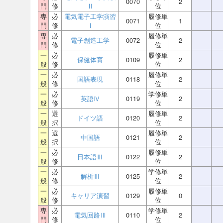
0070
2
門
修
Ⅱ
位
専
必
電気電子工学演習
履修単
0071
1
門
修
Ⅰ
位
専
必
履修単
電子創造工学
0072
2
門
修
位
一
必
履修単
保健体育
0109
2
般
修
位
一
必
履修単
国語表現
0118
2
般
修
位
一
必
学修単
英語Ⅳ
0119
2
般
修
位
一
選
履修単
ドイツ語
0120
2
般
択
位
一
選
履修単
中国語
0121
2
般
択
位
一
必
履修単
日本語Ⅲ
0122
2
般
修
位
一
必
学修単
解析Ⅲ
0125
2
般
修
位
一
必
履修単
キャリア演習
0129
0
般
修
位
専
必
学修単
電気回路Ⅲ
0110
2
門
修
位