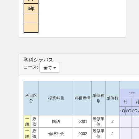
4年
学科シラバス
コース:
全て
1年
科目区
単位種
授業科目
科目番号
単位数
分
別
前
1Q
2Q
3Q
一
必
履修単
国語
0001
2
般
修
位
一
必
履修単
倫理社会
0002
2
般
修
位