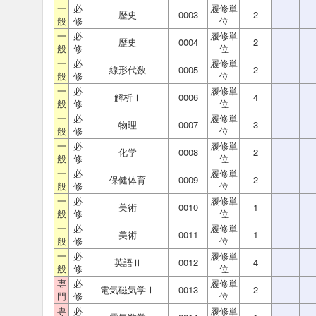
一
必
履修単
歴史
0003
2
般
修
位
一
必
履修単
歴史
0004
2
般
修
位
一
必
履修単
線形代数
0005
2
般
修
位
一
必
履修単
解析Ⅰ
0006
4
般
修
位
一
必
履修単
物理
0007
3
般
修
位
一
必
履修単
化学
0008
2
般
修
位
一
必
履修単
保健体育
0009
2
般
修
位
一
必
履修単
美術
0010
1
般
修
位
一
必
履修単
美術
0011
1
般
修
位
一
必
履修単
英語Ⅱ
0012
4
般
修
位
専
必
履修単
電気磁気学Ⅰ
0013
2
門
修
位
専
必
履修単