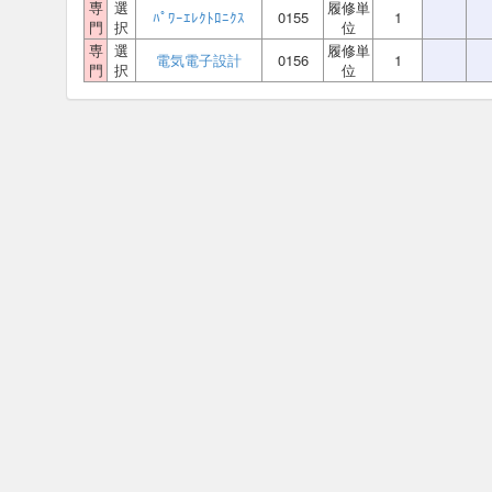
専
選
履修単
ﾊﾟﾜｰｴﾚｸﾄﾛﾆｸｽ
0155
1
門
択
位
専
選
履修単
電気電子設計
0156
1
門
択
位