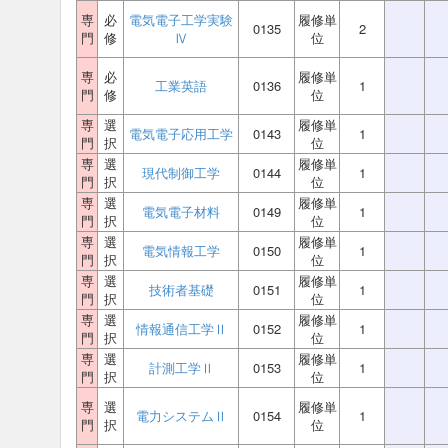
専
必
電気電子工学実験
履修単
0135
2
門
修
Ⅳ
位
専
必
履修単
工業英語
0136
1
門
修
位
専
選
履修単
電気電子応用工学
0143
1
門
択
位
専
選
履修単
現代制御工学
0144
1
門
択
位
専
選
履修単
電気電子材料
0149
1
門
択
位
専
選
履修単
電気情報工学
0150
1
門
択
位
専
選
履修単
技術者基礎
0151
1
門
択
位
専
選
履修単
情報通信工学Ⅱ
0152
1
門
択
位
専
選
履修単
計測工学Ⅱ
0153
1
門
択
位
専
選
履修単
電力システムⅡ
0154
1
門
択
位