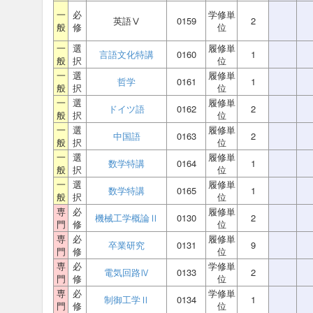
一
必
学修単
英語Ⅴ
0159
2
般
修
位
一
選
履修単
言語文化特講
0160
1
般
択
位
一
選
履修単
哲学
0161
1
般
択
位
一
選
履修単
ドイツ語
0162
2
般
択
位
一
選
履修単
中国語
0163
2
般
択
位
一
選
履修単
数学特講
0164
1
般
択
位
一
選
履修単
数学特講
0165
1
般
択
位
専
必
履修単
機械工学概論Ⅱ
0130
2
門
修
位
専
必
履修単
卒業研究
0131
9
門
修
位
専
必
学修単
電気回路Ⅳ
0133
2
門
修
位
専
必
学修単
制御工学Ⅱ
0134
1
門
修
位