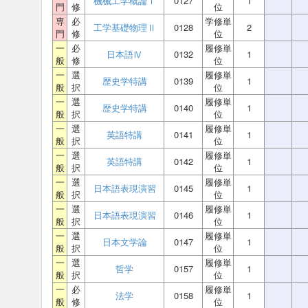
機械工学概論Ⅰ
0127
1
門
修
位
専
必
学修単
工学基礎物理Ⅱ
0128
2
門
修
位
一
必
履修単
日本語Ⅳ
0132
1
般
修
位
一
選
履修単
歴史学特講
0139
1
般
択
位
一
選
履修単
歴史学特講
0140
1
般
択
位
一
選
履修単
英語特講
0141
1
般
択
位
一
選
履修単
英語特講
0142
1
般
択
位
一
選
履修単
日本語表現演習
0145
1
般
択
位
一
選
履修単
日本語表現演習
0146
1
般
択
位
一
選
履修単
日本文学論
0147
1
般
択
位
一
選
履修単
哲学
0157
1
般
択
位
一
必
履修単
法学
0158
1
般
修
位