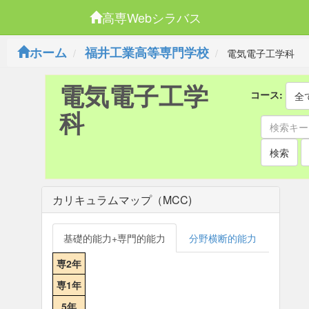
高専Webシラバス
ホーム
福井工業高等専門学校
電気電子工学科
電気電子工学
コース:
全
科
検索
カリキュラムマップ（MCC)
基礎的能力+専門的能力
分野横断的能力
専2年
専1年
5年