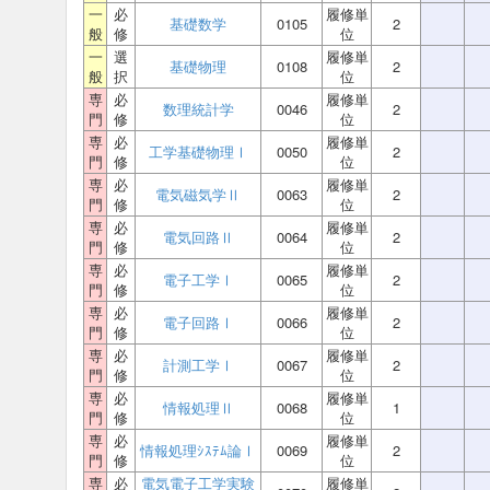
一
必
履修単
基礎数学
0105
2
般
修
位
一
選
履修単
基礎物理
0108
2
般
択
位
専
必
履修単
数理統計学
0046
2
門
修
位
専
必
履修単
工学基礎物理Ⅰ
0050
2
門
修
位
専
必
履修単
電気磁気学Ⅱ
0063
2
門
修
位
専
必
履修単
電気回路Ⅱ
0064
2
門
修
位
専
必
履修単
電子工学Ⅰ
0065
2
門
修
位
専
必
履修単
電子回路Ⅰ
0066
2
門
修
位
専
必
履修単
計測工学Ⅰ
0067
2
門
修
位
専
必
履修単
情報処理Ⅱ
0068
1
門
修
位
専
必
履修単
情報処理ｼｽﾃﾑ論Ⅰ
0069
2
門
修
位
専
必
電気電子工学実験
履修単