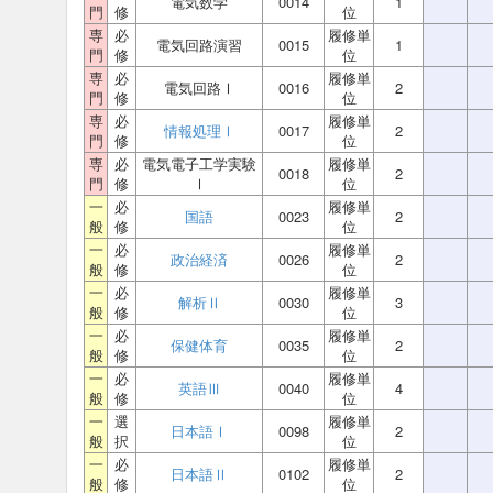
電気数学
0014
1
門
修
位
専
必
履修単
電気回路演習
0015
1
門
修
位
専
必
履修単
電気回路Ⅰ
0016
2
門
修
位
専
必
履修単
情報処理Ⅰ
0017
2
門
修
位
専
必
電気電子工学実験
履修単
0018
2
門
修
Ⅰ
位
一
必
履修単
国語
0023
2
般
修
位
一
必
履修単
政治経済
0026
2
般
修
位
一
必
履修単
解析Ⅱ
0030
3
般
修
位
一
必
履修単
保健体育
0035
2
般
修
位
一
必
履修単
英語Ⅲ
0040
4
般
修
位
一
選
履修単
日本語Ⅰ
0098
2
般
択
位
一
必
履修単
日本語Ⅱ
0102
2
般
修
位