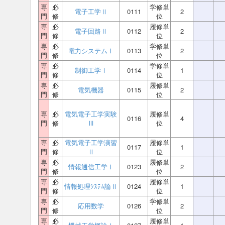
専
必
学修単
電子工学Ⅱ
0111
2
門
修
位
専
必
履修単
電子回路Ⅱ
0112
2
門
修
位
専
必
学修単
電力システムⅠ
0113
2
門
修
位
専
必
学修単
制御工学Ⅰ
0114
1
門
修
位
専
必
履修単
電気機器
0115
2
門
修
位
専
必
電気電子工学実験
履修単
0116
4
門
修
Ⅲ
位
専
必
電気電子工学演習
履修単
0117
1
門
修
Ⅱ
位
専
必
履修単
情報通信工学Ⅰ
0123
2
門
修
位
専
必
履修単
情報処理ｼｽﾃﾑ論Ⅱ
0124
1
門
修
位
専
必
学修単
応用数学
0126
2
門
修
位
専
必
履修単