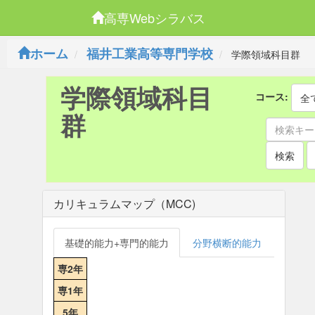
高専Webシラバス
ホーム
福井工業高等専門学校
学際領域科目群
学際領域科目
コース:
全
群
検索
カリキュラムマップ（MCC)
基礎的能力+専門的能力
分野横断的能力
専2年
専1年
5年