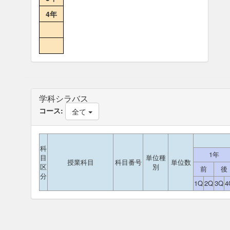
4年
学科シラバス
コース:
全て
科
1年
目
単位種
授業科目
科目番号
単位数
区
別
前
後
分
1Q
2Q
3Q
4