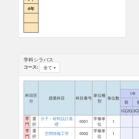
4年
学科シラバス
コース:
全て
1年
科目区
単位種
授業科目
科目番号
単位数
分
別
前
1Q
2Q
3Q
専
選
分子・材料設計基
学修単
0001
1
門
択
礎
位
専
選
学修単
空間情報工学
0002
1
門
択
位