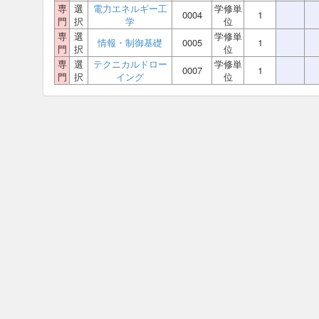
専
選
電力エネルギー工
学修単
0004
1
門
択
学
位
専
選
学修単
情報・制御基礎
0005
1
門
択
位
専
選
テクニカルドロー
学修単
0007
1
門
択
イング
位