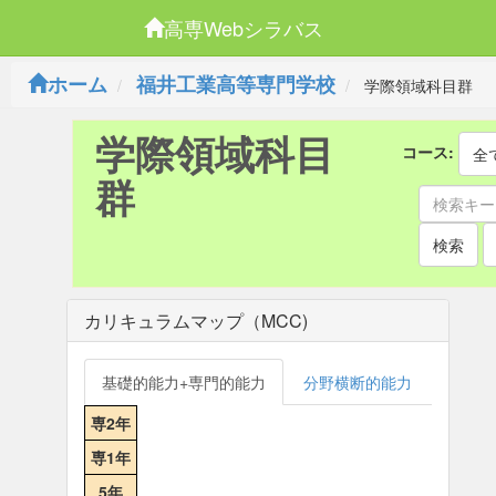
高専Webシラバス
ホーム
福井工業高等専門学校
学際領域科目群
学際領域科目
コース:
全
群
検索
カリキュラムマップ（MCC)
基礎的能力+専門的能力
分野横断的能力
専2年
専1年
5年