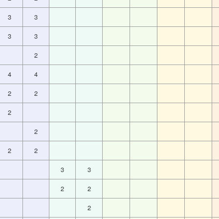
3
3
3
3
2
4
4
2
2
2
2
2
2
3
3
2
2
2