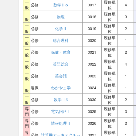
一
履修単
必修
数学Ⅱα
0017
4
般
位
一
履修単
必修
物理
0018
3
般
位
一
履修単
必修
化学Ⅱ
0019
2
般
位
一
履修単
必修
総合理科
0020
1
般
位
一
履修単
必修
保健・体育
0021
2
般
位
一
履修単
必修
英語総合
0022
4
般
位
一
履修単
必修
英会話
0023
1
般
位
一
履修単
選択
わかやま学
0024
1
般
位
一
履修単
必修
数学Ⅱβ
0030
2
般
位
専
履修単
必修
電気回路Ⅰ
0025
3
門
位
専
履修単
必修
情報処理Ⅱ
0026
2
門
位
専
履修単
必修
計算機アーキテクチャ
0027
1