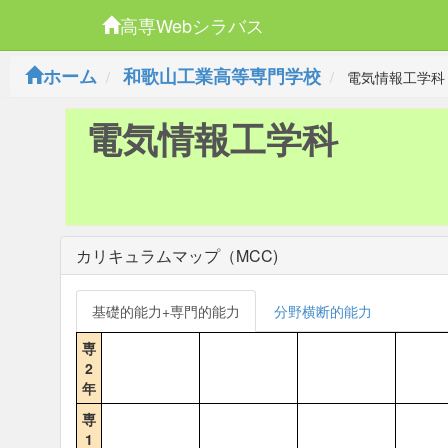
高専Webシラバス
ホーム
和歌山工業高等専門学校
電気情報工学科
電気情報工学科
カリキュラムマップ（MCC)
基礎的能力+専門的能力
分野横断的能力
専
2
年
専
1