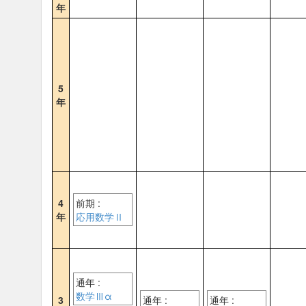
年
5
年
4
前期 :
年
応用数学Ⅱ
通年 :
数学Ⅲα
3
通年 :
通年 :