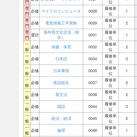
門
位
専
履修単
必修
マイクロコンピュータ
0028
1
門
位
専
履修単
必修
電気情報工学実験
0029
2
門
位
専
海外異文化交流（留
履修単
選択
0031
1
門
学）
位
一
履修単
必修
保健・体育
0032
2
般
位
一
履修単
必修
日本語
0034
3
般
位
一
履修単
必修
日本事情
0035
1
般
位
一
履修単
必修
英語総合
0037
2
般
位
一
履修単
必修
英文法
0038
2
般
位
一
履修単
必修
国語
0044
3
般
位
一
履修単
必修
政治・経済
0045
2
般
位
一
履修単
必修
倫理
0048
1
般
位