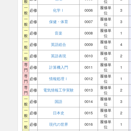
般
位
一
履修単
必修
化学Ⅰ
0006
3
般
位
一
履修単
必修
保健・体育
0007
3
般
位
一
履修単
必修
音楽
0008
1
般
位
一
履修単
必修
英語総合
0009
4
般
位
一
履修単
必修
英語表現
0010
2
般
位
専
履修単
必修
計算機入門
0011
1
門
位
専
履修単
必修
情報処理Ⅰ
0012
1
門
位
専
履修単
必修
電気情報工学実験
0013
2
門
位
一
履修単
必修
国語
0014
3
般
位
一
履修単
必修
日本史
0015
2
般
位
一
履修単
必修
現代の世界
0016
1
般
位