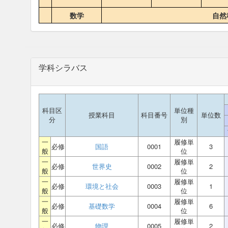
数学
自然
学科シラバス
科目区
単位種
授業科目
科目番号
単位数
分
別
一
履修単
必修
国語
0001
3
般
位
一
履修単
必修
世界史
0002
2
般
位
一
履修単
必修
環境と社会
0003
1
般
位
一
履修単
必修
基礎数学
0004
6
般
位
一
履修単
必修
物理
0005
2