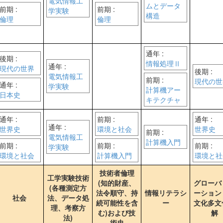
電気情報工
ムとデータ
前期 :
前期 :
学実験
構造
倫理
倫理
通年 :
後期 :
情報処理Ⅱ
通年 :
現代の世界
後期 :
電気情報工
前期 :
現代の世
通年 :
学実験
計算機アー
日本史
キテクチャ
通年 :
前期 :
通年 :
通年 :
世界史
環境と社会
世界史
前期 :
電気情報工
計算機入門
前期 :
前期 :
前期 :
学実験
環境と社会
計算機入門
環境と社
技術者倫理
工学実験技術
(知的財産、
グローバ
(各種測定方
法令順守、持
情報リテラシ
ーション
社会
法、データ処
続可能性を含
ー
文化多文
理、考察方
む)および技
解
法)
術史