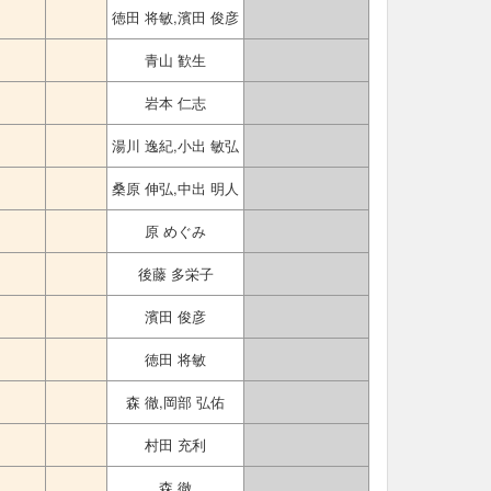
徳田 将敏,濱田 俊彦
青山 歓生
岩本 仁志
湯川 逸紀,小出 敏弘
桑原 伸弘,中出 明人
原 めぐみ
後藤 多栄子
濱田 俊彦
徳田 将敏
森 徹,岡部 弘佑
村田 充利
森 徹