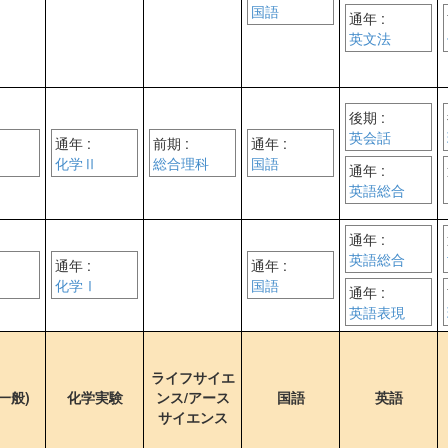
国語
通年 :
英文法
後期 :
英会話
通年 :
前期 :
通年 :
化学Ⅱ
総合理科
国語
通年 :
英語総合
通年 :
英語総合
通年 :
通年 :
化学Ⅰ
国語
通年 :
英語表現
ライフサイエ
一般)
化学実験
ンス/アース
国語
英語
サイエンス