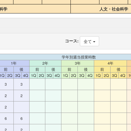
科学
人文・社会科学
コース:
全て
学年別週当授業時数
1年
2年
3年
4年
前
後
前
後
前
後
前
後
1Q
2Q
3Q
4Q
1Q
2Q
3Q
4Q
1Q
2Q
3Q
4Q
1Q
2Q
3Q
4Q
1
3
3
2
2
2
6
6
2
2