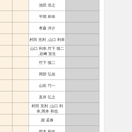
池田 浩之
平岡 和幸
孝森 洋介
村田 充利 ,山口 利幸
山口 利幸,竹下 慎二
,岩﨑 宣生
竹下 慎二
岡部 弘佑
山吹 巧一
直井 弘之
村田 充利 ,山口 利
幸,岡本 和也
謝 孟春
岡本 和也