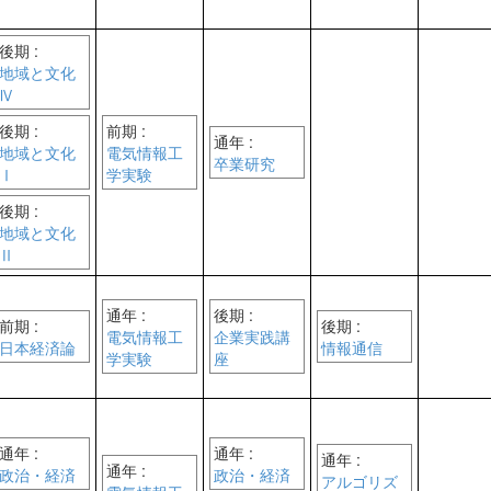
後期 :
地域と文化
Ⅳ
後期 :
前期 :
通年 :
地域と文化
電気情報工
卒業研究
Ⅰ
学実験
後期 :
地域と文化
Ⅱ
通年 :
後期 :
前期 :
後期 :
電気情報工
企業実践講
日本経済論
情報通信
学実験
座
通年 :
通年 :
通年 :
通年 :
政治・経済
政治・経済
アルゴリズ