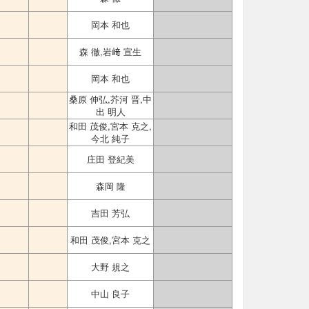
岡本 和也
森 徹,岩﨑 宣生
岡本 和也
桑原 伸弘,芥河 晋,中
出 明人
和田 茂俊,宮本 克之,
今北 純子
庄田 登紀美
森岡 隆
吉田 芳弘
和田 茂俊,宮本 克之
大野 規之
中山 良子