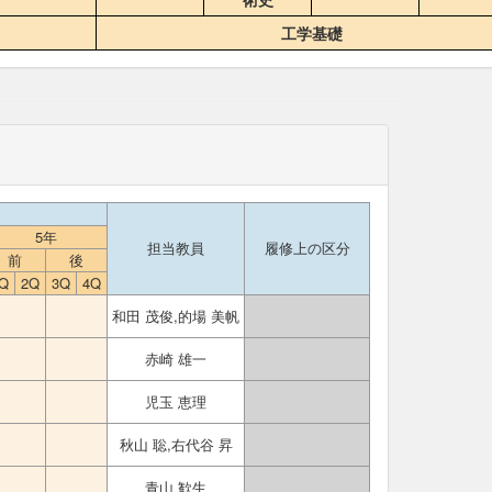
工学基礎
5年
担当教員
履修上の区分
前
後
Q
2Q
3Q
4Q
和田 茂俊,的場 美帆
赤崎 雄一
児玉 恵理
秋山 聡,右代谷 昇
青山 歓生