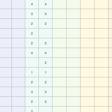
4
4
3
3
2
2
2
2
2
4
4
2
1
1
2
2
3
3
2
2
2