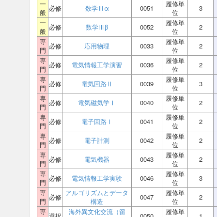
一
履修単
必修
数学Ⅲα
0051
3
般
位
一
履修単
必修
数学Ⅲβ
0052
2
般
位
専
履修単
必修
応用物理
0033
2
門
位
専
履修単
必修
電気情報工学演習
0036
2
門
位
専
履修単
必修
電気回路Ⅱ
0039
3
門
位
専
履修単
必修
電気磁気学Ⅰ
0040
2
門
位
専
履修単
必修
電子回路Ⅰ
0041
2
門
位
専
履修単
必修
電子計測
0042
2
門
位
専
履修単
必修
電気機器
0043
2
門
位
専
履修単
必修
電気情報工学実験
0046
3
門
位
専
アルゴリズムとデータ
履修単
必修
0047
2
門
構造
位
専
海外異文化交流（留
履修単
選択
0050
1