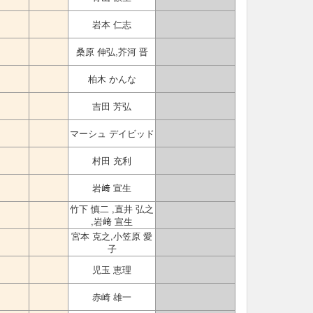
岩本 仁志
桑原 伸弘,芥河 晋
柏木 かんな
吉田 芳弘
マーシュ デイビッド
村田 充利
岩﨑 宣生
竹下 慎二 ,直井 弘之
,岩﨑 宣生
宮本 克之,小笠原 愛
子
児玉 恵理
赤崎 雄一