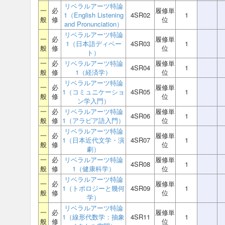
リベラルアーツ特論
一
必
履修単
1（English Listening
4SR02
1
般
修
位
and Pronunciation）
リベラルアーツ特論
一
必
履修単
1（日本語ディベー
4SR03
1
般
修
位
ト）
一
必
リベラルアーツ特論
履修単
4SR04
1
般
修
1（経済学）
位
リベラルアーツ特論
一
必
履修単
1（コミュニケーショ
4SR05
1
般
修
位
ン学入門）
一
必
リベラルアーツ特論
履修単
4SR06
1
般
修
1（アラビア語入門）
位
リベラルアーツ特論
一
必
履修単
1（日本近代文学・演
4SR07
1
般
修
位
劇）
一
必
リベラルアーツ特論
履修単
4SR08
1
般
修
1（健康科学）
位
リベラルアーツ特論
一
必
履修単
1（トポロジーと幾何
4SR09
1
般
修
位
学）
リベラルアーツ特論
一
必
履修単
1（線形代数学：抽象
4SR11
1
般
修
位