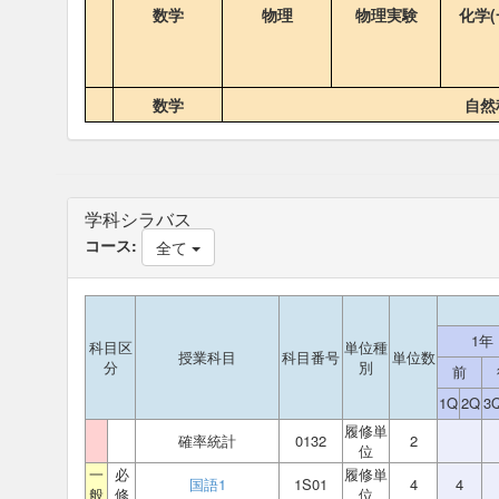
数学
物理
物理実験
化学(
数学
自然
学科シラバス
コース:
全て
1年
科目区
単位種
授業科目
科目番号
単位数
分
別
前
1Q
2Q
3
履修単
確率統計
0132
2
位
一
必
履修単
国語1
1S01
4
4
般
修
位