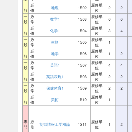
一
必
履修単
地理
1S02
2
2
般
修
位
一
必
履修単
数学1
1S03
6
6
般
修
位
一
必
履修単
化学1
1S04
3
4
般
修
位
一
必
履修単
生物
1S05
1
般
修
位
一
必
履修単
地学
1S06
1
2
般
修
位
一
必
履修単
英語1
1S07
4
4
般
修
位
一
必
履修単
英語表現1
1S08
2
2
般
修
位
一
必
履修単
保健体育1
1S09
2
2
般
修
位
一
必
履修単
美術
1S10
1
般
修
位
専
必
履修単
制御情報工学概論
1S11
1
2
門
修
位