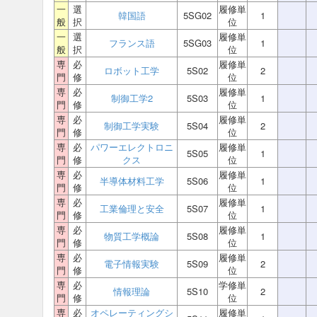
一
選
履修単
韓国語
5SG02
1
般
択
位
一
選
履修単
フランス語
5SG03
1
般
択
位
専
必
履修単
ロボット工学
5S02
2
門
修
位
専
必
履修単
制御工学2
5S03
1
門
修
位
専
必
履修単
制御工学実験
5S04
2
門
修
位
専
必
パワーエレクトロニ
履修単
5S05
1
門
修
クス
位
専
必
履修単
半導体材料工学
5S06
1
門
修
位
専
必
履修単
工業倫理と安全
5S07
1
門
修
位
専
必
履修単
物質工学概論
5S08
1
門
修
位
専
必
履修単
電子情報実験
5S09
2
門
修
位
専
必
学修単
情報理論
5S10
2
門
修
位
専
必
オペレーティングシ
履修単