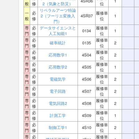
4SR36
1
般
修
2（気象と防災）
位
リベラルアーツ特論
一
必
履修単
2（フーリエ変換入
4SR37
1
般
修
位
門）
専
必
データサイエンスと
履修単
0134
1
門
修
人工知能1
位
専
必
履修単
確率統計
0135
2
門
修
位
専
必
履修単
応用数学1
4S04
2
門
修
位
専
必
履修単
応用数学2
4S05
1
門
修
位
専
必
履修単
電磁気学
4S06
2
門
修
位
専
必
履修単
電子回路
4S07
2
門
修
位
専
必
履修単
電気回路2
4S08
2
門
修
位
専
必
履修単
計測工学
4S09
1
門
修
位
専
必
履修単
制御工学1
4S10
2
門
修
位
専
必
履修単