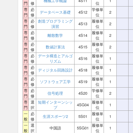
機械工学概論
4S11
1
門
修
位
専
必
学修単
データベース基礎
4S12
2
門
修
位
専
必
創造プログラミング
履修単
4S13
2
門
修
演習
位
専
必
履修単
離散数学
4S14
2
門
修
位
専
必
履修単
数値計算法
4S15
2
門
修
位
専
必
データ構造とアルゴ
履修単
4S16
1
門
修
リズム
位
専
必
履修単
ディジタル回路設計
4S18
1
門
修
位
専
必
履修単
ソフトウェア工学
4S19
1
門
修
位
専
必
学修単
信号処理
4S20
2
門
修
位
専
選
短期インターンシッ
履修単
4SG04
1
門
択
プ
位
一
必
履修単
生涯スポーツ2
5S01
1
般
修
位
一
選
履修単
中国語
5SG01
1
般
択
位