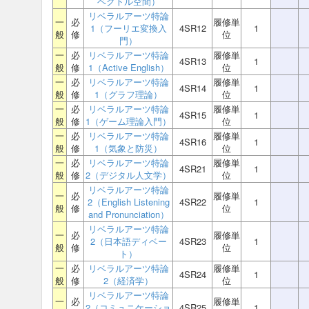
ベクトル空間）
リベラルアーツ特論
一
必
履修単
1（フーリエ変換入
4SR12
1
般
修
位
門）
一
必
リベラルアーツ特論
履修単
4SR13
1
般
修
1（Active English）
位
一
必
リベラルアーツ特論
履修単
4SR14
1
般
修
1（グラフ理論）
位
一
必
リベラルアーツ特論
履修単
4SR15
1
般
修
1（ゲーム理論入門）
位
一
必
リベラルアーツ特論
履修単
4SR16
1
般
修
1（気象と防災）
位
一
必
リベラルアーツ特論
履修単
4SR21
1
般
修
2（デジタル人文学）
位
リベラルアーツ特論
一
必
履修単
2（English Listening
4SR22
1
般
修
位
and Pronunciation）
リベラルアーツ特論
一
必
履修単
2（日本語ディベー
4SR23
1
般
修
位
ト）
一
必
リベラルアーツ特論
履修単
4SR24
1
般
修
2（経済学）
位
リベラルアーツ特論
一
必
履修単
2（コミュニケーショ
4SR25
1