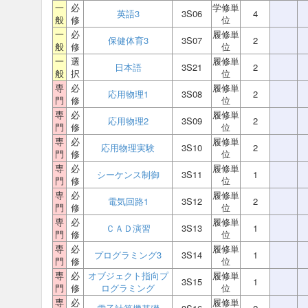
一
必
学修単
英語3
3S06
4
般
修
位
一
必
履修単
保健体育3
3S07
2
般
修
位
一
選
履修単
日本語
3S21
2
般
択
位
専
必
履修単
応用物理1
3S08
2
門
修
位
専
必
履修単
応用物理2
3S09
2
門
修
位
専
必
履修単
応用物理実験
3S10
2
門
修
位
専
必
履修単
シーケンス制御
3S11
1
門
修
位
専
必
履修単
電気回路1
3S12
2
門
修
位
専
必
履修単
ＣＡＤ演習
3S13
1
門
修
位
専
必
履修単
プログラミング3
3S14
1
門
修
位
専
必
オブジェクト指向プ
履修単
3S15
1
門
修
ログラミング
位
専
必
履修単