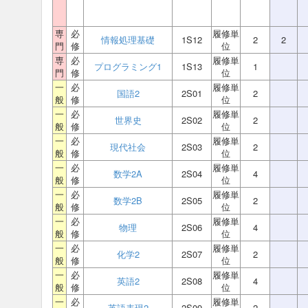
専
必
履修単
情報処理基礎
1S12
2
2
門
修
位
専
必
履修単
プログラミング1
1S13
1
門
修
位
一
必
履修単
国語2
2S01
2
般
修
位
一
必
履修単
世界史
2S02
2
般
修
位
一
必
履修単
現代社会
2S03
2
般
修
位
一
必
履修単
数学2A
2S04
4
般
修
位
一
必
履修単
数学2B
2S05
2
般
修
位
一
必
履修単
物理
2S06
4
般
修
位
一
必
履修単
化学2
2S07
2
般
修
位
一
必
履修単
英語2
2S08
4
般
修
位
一
必
履修単
英語表現2
2S09
2