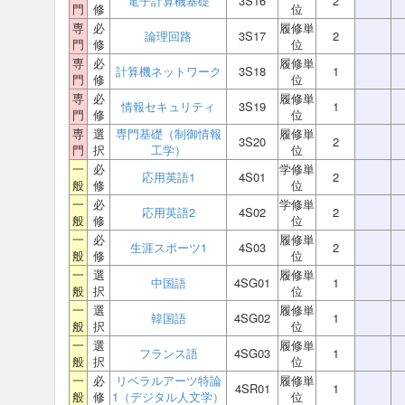
電子計算機基礎
3S16
2
門
修
位
専
必
履修単
論理回路
3S17
2
門
修
位
専
必
履修単
計算機ネットワーク
3S18
1
門
修
位
専
必
履修単
情報セキュリティ
3S19
1
門
修
位
専
選
専門基礎（制御情報
履修単
3S20
2
門
択
工学）
位
一
必
学修単
応用英語1
4S01
2
般
修
位
一
必
学修単
応用英語2
4S02
2
般
修
位
一
必
履修単
生涯スポーツ1
4S03
2
般
修
位
一
選
履修単
中国語
4SG01
1
般
択
位
一
選
履修単
韓国語
4SG02
1
般
択
位
一
選
履修単
フランス語
4SG03
1
般
択
位
一
必
リベラルアーツ特論
履修単
4SR01
1
般
修
1（デジタル人文学）
位