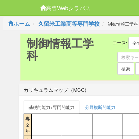
高専Webシラバス
ホーム
久留米工業高等専門学校
制御情報工学科
制御情報工学
コース:
全
科
検索
カリキュラムマップ（MCC)
基礎的能力+専門的能力
分野横断的能力
専
2
年