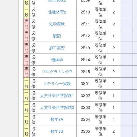
般
修
位
一
必
履修単
保健体育2
2S10
2
般
修
位
専
必
履修単
化学実験
2S11
2
門
修
位
専
必
履修単
製図
2S12
1
門
修
位
専
必
履修単
加工実習
2S13
2
門
修
位
専
必
履修単
機構学
2S14
1
門
修
位
専
必
履修単
プログラミング2
2S15
2
門
修
位
一
必
履修単
リテラシー実践
3S01
2
般
修
位
一
必
履修単
人文社会科学探求1
3S02
1
般
修
位
一
必
履修単
人文社会科学探求2
3S03
1
般
修
位
一
必
履修単
数学3A
3S04
4
般
修
位
一
必
履修単
数学3B
3S05
2
般
修
位