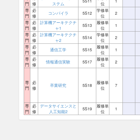
5S11
1
門
修
ステム
位
専
必
学修単
コンパイラ
5S12
2
門
修
位
専
必
計算機アーキテクチ
履修単
5S13
1
門
修
ャ1
位
専
必
計算機アーキテクチ
学修単
5S14
2
門
修
ャ2
位
専
必
履修単
通信工学
5S15
1
門
修
位
専
必
履修単
情報通信実験
5S17
2
門
修
位
専
必
履修単
卒業研究
5S18
7
門
修
位
専
必
データサイエンスと
履修単
5S19
1
門
修
人工知能2
位