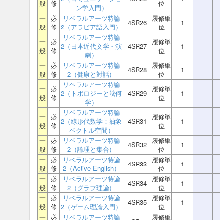
般
修
位
ン学入門）
一
必
リベラルアーツ特論
履修単
4SR26
1
般
修
2（アラビア語入門）
位
リベラルアーツ特論
一
必
履修単
2（日本近代文学・演
4SR27
1
般
修
位
劇）
一
必
リベラルアーツ特論
履修単
4SR28
1
般
修
2（健康と対話）
位
リベラルアーツ特論
一
必
履修単
2（トポロジーと幾何
4SR29
1
般
修
位
学）
リベラルアーツ特論
一
必
履修単
2（線形代数学：抽象
4SR31
1
般
修
位
ベクトル空間）
一
必
リベラルアーツ特論
履修単
4SR32
1
般
修
2（論理と集合）
位
一
必
リベラルアーツ特論
履修単
4SR33
1
般
修
2（Active English）
位
一
必
リベラルアーツ特論
履修単
4SR34
1
般
修
2（グラフ理論）
位
一
必
リベラルアーツ特論
履修単
4SR35
1
般
修
2（ゲーム理論入門）
位
一
必
リベラルアーツ特論
履修単