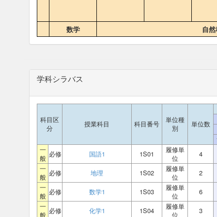
数学
自然
学科シラバス
科目区
単位種
授業科目
科目番号
単位数
分
別
一
履修単
必修
国語1
1S01
4
般
位
一
履修単
必修
地理
1S02
2
般
位
一
履修単
必修
数学1
1S03
6
般
位
一
履修単
必修
化学1
1S04
3
般
位