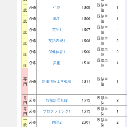
一
履修単
必修
生物
1S05
1
般
位
一
履修単
必修
地学
1S06
1
般
位
一
履修単
必修
英語1
1S07
4
般
位
一
履修単
必修
英語表現1
1S08
2
般
位
一
履修単
必修
保健体育1
1S09
2
般
位
一
履修単
必修
美術
1S10
1
般
位
専
履修単
必修
制御情報工学概論
1S11
1
門
位
専
履修単
必修
情報処理基礎
1S12
2
門
位
専
履修単
必修
プログラミング1
1S13
1
門
位
一
履修単
必修
国語2
2S01
2
般
位