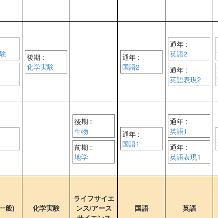
通年 :
験
英語2
後期 :
通年 :
化学実験
国語2
通年 :
英語表現2
後期 :
通年 :
生物
英語1
通年 :
国語1
前期 :
通年 :
地学
英語表現1
ライフサイエ
一般)
化学実験
ンス/アース
国語
英語
サイエンス