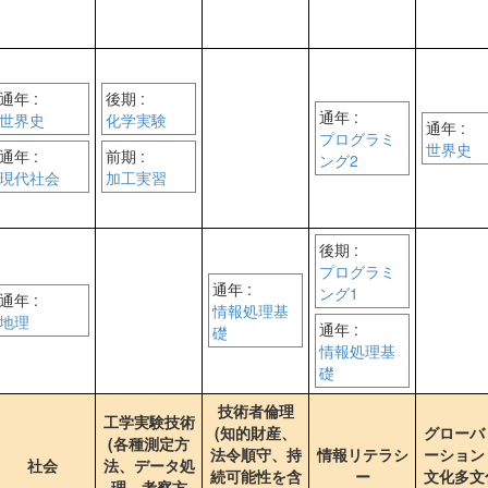
通年 :
後期 :
通年 :
世界史
化学実験
通年 :
プログラミ
世界史
通年 :
前期 :
ング2
現代社会
加工実習
後期 :
プログラミ
通年 :
ング1
通年 :
情報処理基
地理
通年 :
礎
情報処理基
礎
技術者倫理
工学実験技術
(知的財産、
グローバ
(各種測定方
法令順守、持
情報リテラシ
ーション
社会
法、データ処
続可能性を含
ー
文化多文
理、考察方