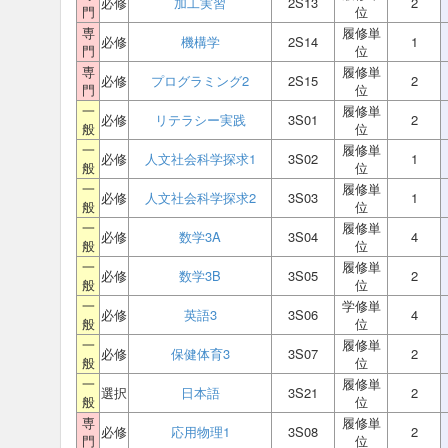
必修
加工実習
2S13
2
門
位
専
履修単
必修
機構学
2S14
1
門
位
専
履修単
必修
プログラミング2
2S15
2
門
位
一
履修単
必修
リテラシー実践
3S01
2
般
位
一
履修単
必修
人文社会科学探求1
3S02
1
般
位
一
履修単
必修
人文社会科学探求2
3S03
1
般
位
一
履修単
必修
数学3A
3S04
4
般
位
一
履修単
必修
数学3B
3S05
2
般
位
一
学修単
必修
英語3
3S06
4
般
位
一
履修単
必修
保健体育3
3S07
2
般
位
一
履修単
選択
日本語
3S21
2
般
位
専
履修単
必修
応用物理1
3S08
2
門
位