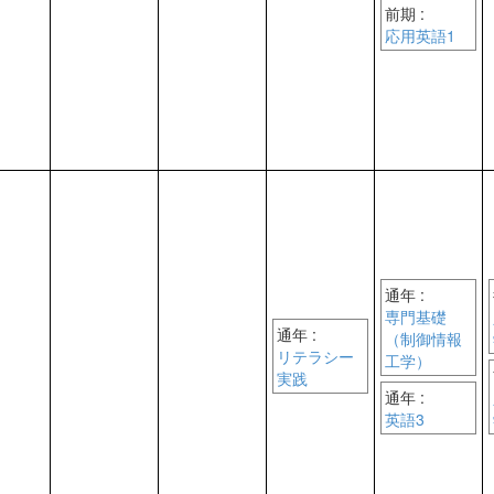
前期 :
応用英語1
通年 :
専門基礎
通年 :
（制御情報
リテラシー
工学）
実践
通年 :
英語3