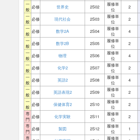
一
履修単
必修
世界史
2S02
2
般
位
一
履修単
必修
現代社会
2S03
2
般
位
一
履修単
必修
数学2A
2S04
4
般
位
一
履修単
必修
数学2B
2S05
2
般
位
一
履修単
必修
物理
2S06
4
般
位
一
履修単
必修
化学2
2S07
2
般
位
一
履修単
必修
英語2
2S08
4
般
位
一
履修単
必修
英語表現2
2S09
2
般
位
一
履修単
必修
保健体育2
2S10
2
般
位
専
履修単
必修
化学実験
2S11
2
門
位
専
履修単
必修
製図
2S12
1
門
位
専
履修単