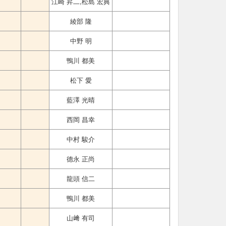
江崎 昇二,松島 宏典
綾部 隆
中野 明
鴨川 都美
松下 愛
藍澤 光晴
西岡 昌幸
中村 駿介
德永 正尚
龍頭 信二
鴨川 都美
山﨑 有司