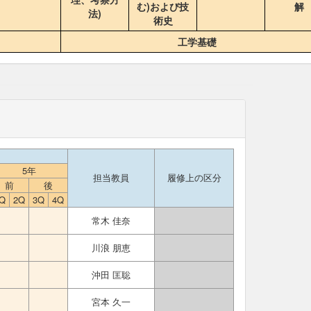
む)および技
解
法)
術史
工学基礎
5年
担当教員
履修上の区分
前
後
Q
2Q
3Q
4Q
常木 佳奈
川浪 朋恵
沖田 匡聡
宮本 久一