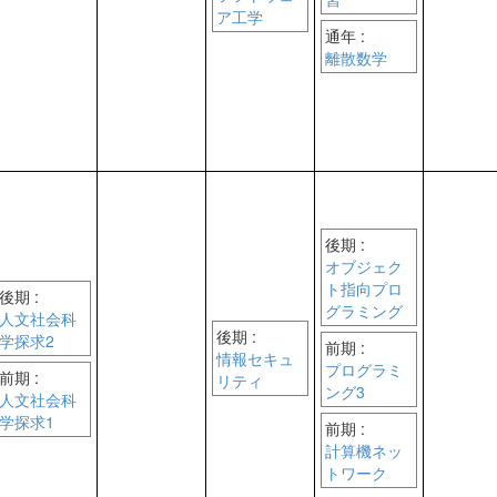
ア工学
通年 :
離散数学
後期 :
オブジェク
ト指向プロ
後期 :
グラミング
人文社会科
後期 :
学探求2
前期 :
情報セキュ
プログラミ
前期 :
リティ
ング3
人文社会科
学探求1
前期 :
計算機ネッ
トワーク