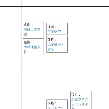
後期 :
通年 :
制御工学実
卒業研究
験
前期 :
後期 :
工業倫理と
情報通信実
安全
験
後期 :
創造プログ
前期 :
ラミング演
ソフトウェ
習