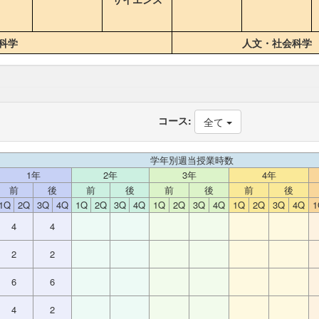
科学
人文・社会科学
コース:
全て
学年別週当授業時数
1年
2年
3年
4年
前
後
前
後
前
後
前
後
1Q
2Q
3Q
4Q
1Q
2Q
3Q
4Q
1Q
2Q
3Q
4Q
1Q
2Q
3Q
4Q
1
4
4
2
2
6
6
4
2