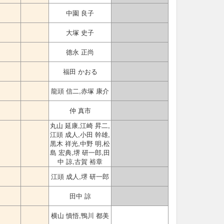
中園 良子
大塚 史子
德永 正尚
福田 かおる
龍頭 信二,赤塚 康介
仲 真市
丸山 延康,江崎 昇二,
江頭 成人,小田 幹雄,
黒木 祥光,中野 明,松
島 宏典,堺 研一郎,田
中 諒,古賀 裕章
江頭 成人,堺 研一郎
田中 諒
横山 慎悟,鴨川 都美