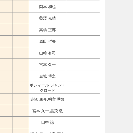
岡本 和也
藍澤 光晴
高橋 正郎
原田 哲夫
山﨑 有司
宮本 久一
金城 博之
ボシィール ジャン・
クロード
赤塚 康介,明官 秀隆
宮本 久一,黒飛 敬
田中 諒