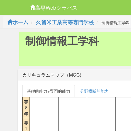
高専Webシラバス
ホーム
久留米工業高等専門学校
制御情報工学科
制御情報工学科
カリキュラムマップ（MCC)
基礎的能力+専門的能力
分野横断的能力
専
2
年
専
1