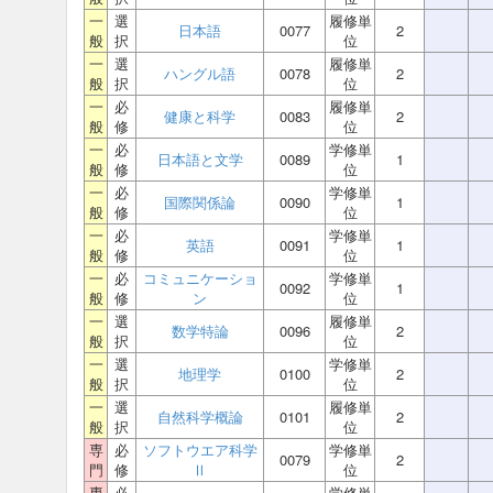
一
選
履修単
日本語
0077
2
般
択
位
一
選
履修単
ハングル語
0078
2
般
択
位
一
必
履修単
健康と科学
0083
2
般
修
位
一
必
学修単
日本語と文学
0089
1
般
修
位
一
必
学修単
国際関係論
0090
1
般
修
位
一
必
学修単
英語
0091
1
般
修
位
一
必
コミュニケーショ
学修単
0092
1
般
修
ン
位
一
選
履修単
数学特論
0096
2
般
択
位
一
選
学修単
地理学
0100
2
般
択
位
一
選
履修単
自然科学概論
0101
2
般
択
位
専
必
ソフトウエア科学
学修単
0079
2
門
修
Ⅱ
位
専
必
学修単