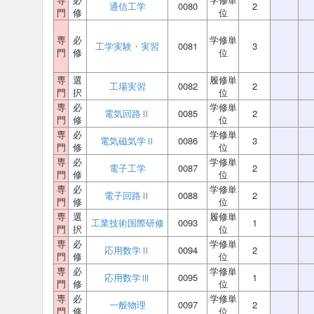
通信工学
0080
2
門
修
位
専
必
学修単
工学実験・実習
0081
3
門
修
位
専
選
履修単
工場実習
0082
2
門
択
位
専
必
学修単
電気回路Ⅱ
0085
2
門
修
位
専
必
学修単
電気磁気学Ⅱ
0086
3
門
修
位
専
必
学修単
電子工学
0087
2
門
修
位
専
必
学修単
電子回路Ⅱ
0088
2
門
修
位
専
選
履修単
工業技術国際研修
0093
1
門
択
位
専
必
学修単
応用数学Ⅱ
0094
2
門
修
位
専
必
学修単
応用数学Ⅲ
0095
1
門
修
位
専
必
学修単
一般物理
0097
2
門
修
位