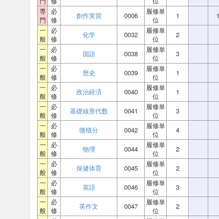
門
修
位
専
必
履修単
創作実習
0006
1
門
修
位
一
必
履修単
化学
0032
2
般
修
位
一
必
履修単
国語
0038
3
般
修
位
一
必
履修単
歴史
0039
1
般
修
位
一
必
履修単
政治経済
0040
1
般
修
位
一
必
履修単
基礎線形代数
0041
3
般
修
位
一
必
履修単
微積分
0042
4
般
修
位
一
必
履修単
物理
0044
2
般
修
位
一
必
履修単
保健体育
0045
2
般
修
位
一
必
履修単
英語
0046
3
般
修
位
一
必
履修単
英作文
0047
2
般
修
位