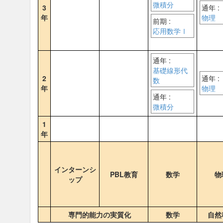
微積分
3
通年 :
年
物理
前期 :
応用数学Ⅰ
通年 :
基礎線形代
2
通年 :
数
年
物理
通年 :
微積分
1
年
インターンシ
PBL教育
数学
物
ップ
専門的能力の実質化
数学
自然