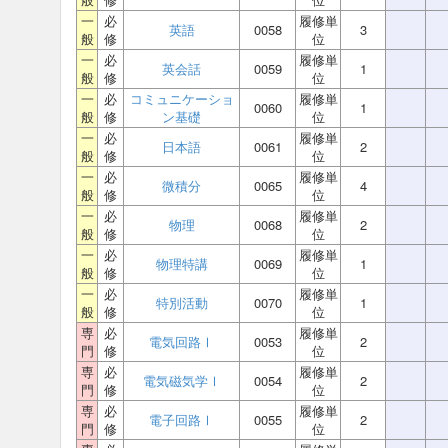
一
必
履修単
英語
0058
3
般
修
位
一
必
履修単
英会話
0059
1
般
修
位
一
必
コミュニケーショ
履修単
0060
1
般
修
ン基礎
位
一
必
履修単
日本語
0061
2
般
修
位
一
必
履修単
微積分
0065
4
般
修
位
一
必
履修単
物理
0068
2
般
修
位
一
必
履修単
物理特講
0069
1
般
修
位
一
必
履修単
特別活動
0070
1
般
修
位
専
必
履修単
電気回路Ⅰ
0053
2
門
修
位
専
必
履修単
電気磁気学Ⅰ
0054
2
門
修
位
専
必
履修単
電子回路Ⅰ
0055
2
門
修
位