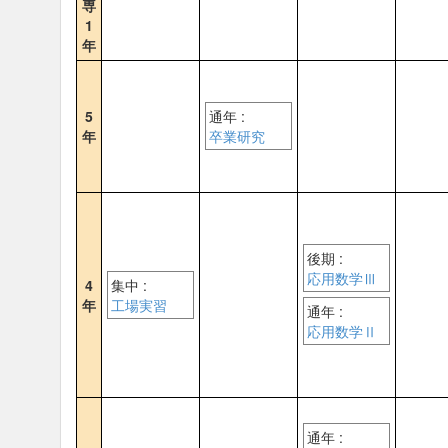
専
1
年
5
通年 :
年
卒業研究
後期 :
応用数学Ⅲ
4
集中 :
年
工場実習
通年 :
応用数学Ⅱ
通年 :