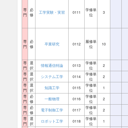
専
必
学修単
工学実験・実習
0111
3
門
修
位
専
必
履修単
卒業研究
0112
10
門
修
位
専
選
学修単
情報通信特論
0113
2
門
択
位
専
選
学修単
システム工学
0114
2
門
択
位
専
選
学修単
知識工学
0115
1
門
択
位
専
必
学修単
一般物理
0116
2
門
修
位
専
必
学修単
電子制御工学
0117
2
門
修
位
専
選
学修単
ロボット工学
0118
1
門
択
位