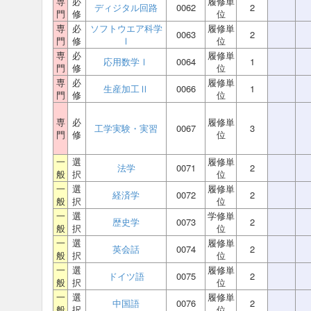
専
必
履修単
ディジタル回路
0062
2
門
修
位
専
必
ソフトウエア科学
履修単
0063
2
門
修
Ⅰ
位
専
必
履修単
応用数学Ⅰ
0064
1
門
修
位
専
必
履修単
生産加工Ⅱ
0066
1
門
修
位
専
必
履修単
工学実験・実習
0067
3
門
修
位
一
選
履修単
法学
0071
2
般
択
位
一
選
履修単
経済学
0072
2
般
択
位
一
選
学修単
歴史学
0073
2
般
択
位
一
選
履修単
英会話
0074
2
般
択
位
一
選
履修単
ドイツ語
0075
2
般
択
位
一
選
履修単
中国語
0076
2
般
択
位