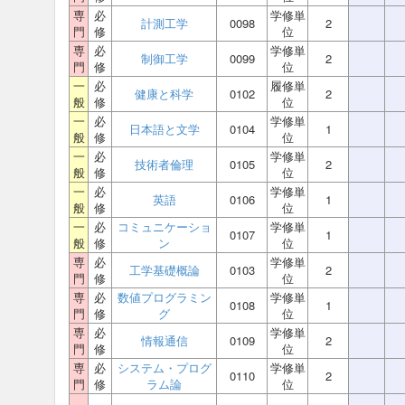
専
必
学修単
計測工学
0098
2
門
修
位
専
必
学修単
制御工学
0099
2
門
修
位
一
必
履修単
健康と科学
0102
2
般
修
位
一
必
学修単
日本語と文学
0104
1
般
修
位
一
必
学修単
技術者倫理
0105
2
般
修
位
一
必
学修単
英語
0106
1
般
修
位
一
必
コミュニケーショ
学修単
0107
1
般
修
ン
位
専
必
学修単
工学基礎概論
0103
2
門
修
位
専
必
数値プログラミン
学修単
0108
1
門
修
グ
位
専
必
学修単
情報通信
0109
2
門
修
位
専
必
システム・プログ
学修単
0110
2
門
修
ラム論
位