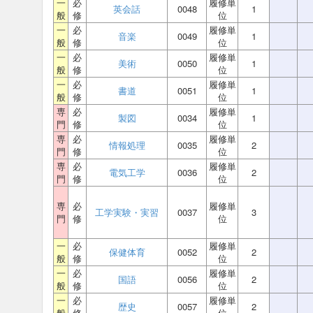
一
必
履修単
英会話
0048
1
般
修
位
一
必
履修単
音楽
0049
1
般
修
位
一
必
履修単
美術
0050
1
般
修
位
一
必
履修単
書道
0051
1
般
修
位
専
必
履修単
製図
0034
1
門
修
位
専
必
履修単
情報処理
0035
2
門
修
位
専
必
履修単
電気工学
0036
2
門
修
位
専
必
履修単
工学実験・実習
0037
3
門
修
位
一
必
履修単
保健体育
0052
2
般
修
位
一
必
履修単
国語
0056
2
般
修
位
一
必
履修単
歴史
0057
2
般
修
位