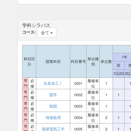
学科シラバス
コース:
全て
1年
科目区
単位種
授業科目
科目番号
単位数
分
別
前
1Q
2Q
3Q
専
必
履修単
生産加工Ⅰ
0001
1
門
修
位
専
必
履修単
図学
0002
1
1
門
修
位
専
必
履修単
製図
0003
1
門
修
位
専
必
履修単
情報処理
0004
2
1
門
修
位
専
必
履修単
基礎電気工学
0005
2
1