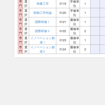
専
選
学修単
画像工学
0119
1
門
択
位
専
選
学修単
制御工学特論
0120
1
門
択
位
専
選
履修単
国際研修Ⅰ
0121
1
門
択
位
専
選
履修単
国際研修Ⅱ
0122
2
門
択
位
専
選
イノベーション創
履修単
0123
1
門
択
成Ⅰ
位
専
選
イノベーション創
履修単
0124
2
門
択
成Ⅱ
位