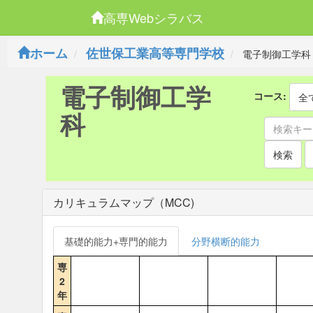
高専Webシラバス
ホーム
佐世保工業高等専門学校
電子制御工学科
電子制御工学
コース:
全
科
検索
カリキュラムマップ（MCC)
基礎的能力+専門的能力
分野横断的能力
専
2
年