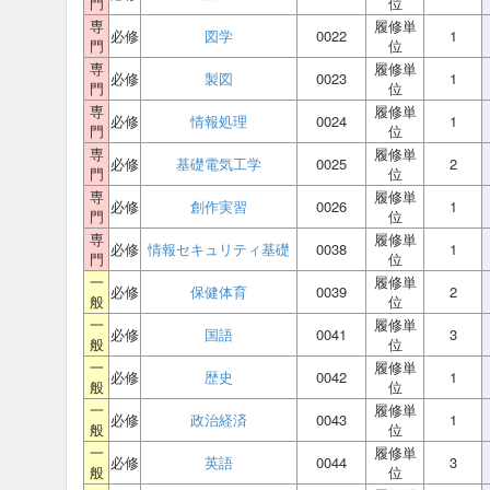
門
位
専
履修単
必修
図学
0022
1
門
位
専
履修単
必修
製図
0023
1
門
位
専
履修単
必修
情報処理
0024
1
門
位
専
履修単
必修
基礎電気工学
0025
2
門
位
専
履修単
必修
創作実習
0026
1
門
位
専
履修単
必修
情報セキュリティ基礎
0038
1
門
位
一
履修単
必修
保健体育
0039
2
般
位
一
履修単
必修
国語
0041
3
般
位
一
履修単
必修
歴史
0042
1
般
位
一
履修単
必修
政治経済
0043
1
般
位
一
履修単
必修
英語
0044
3
般
位