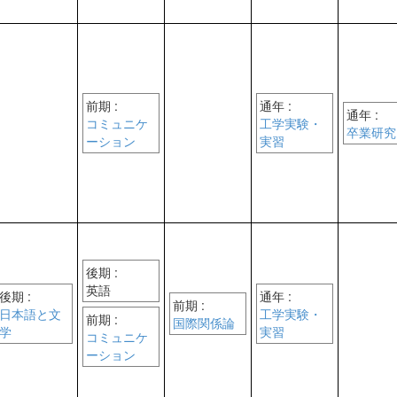
前期 :
通年 :
通年 :
コミュニケ
工学実験・
卒業研究
ーション
実習
後期 :
英語
後期 :
通年 :
前期 :
日本語と文
工学実験・
前期 :
国際関係論
学
実習
コミュニケ
ーション