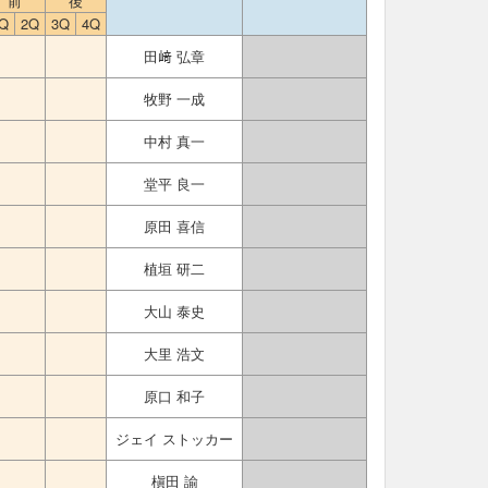
前
後
Q
2Q
3Q
4Q
田﨑 弘章
牧野 一成
中村 真一
堂平 良一
原田 喜信
植垣 研二
大山 泰史
大里 浩文
原口 和子
ジェイ ストッカー
槇田 諭