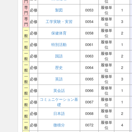
門
位
専
履修単
必修
製図
0053
1
門
位
専
履修単
必修
工学実験・実習
0054
3
門
位
一
履修単
必修
保健体育
0058
2
般
位
一
履修単
必修
特別活動
0061
1
般
位
一
履修単
必修
国語
0063
2
般
位
一
履修単
必修
歴史
0064
2
般
位
一
履修単
必修
英語
0065
3
般
位
一
履修単
必修
英会話
0066
1
般
位
一
コミュニケーション基
履修単
必修
0067
1
般
礎
位
一
履修単
必修
日本語
0068
2
般
位
一
履修単
必修
微積分
0072
4
般
位