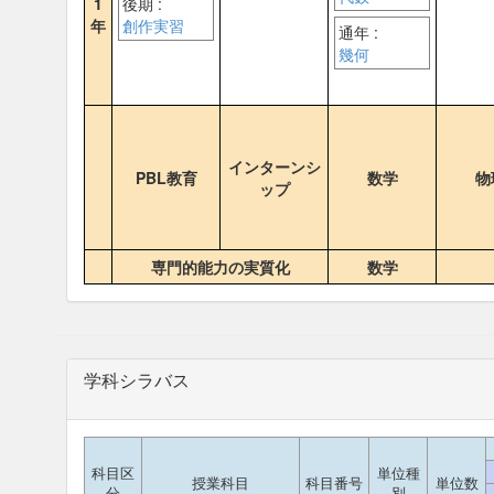
1
後期 :
年
創作実習
通年 :
幾何
インターンシ
PBL教育
数学
物
ップ
専門的能力の実質化
数学
学科シラバス
科目区
単位種
授業科目
科目番号
単位数
分
別