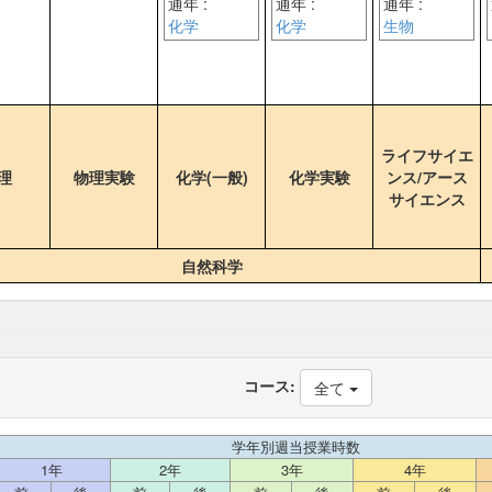
通年 :
通年 :
通年 :
化学
化学
生物
ライフサイエ
理
物理実験
化学(一般)
化学実験
ンス/アース
サイエンス
自然科学
コース:
全て
学年別週当授業時数
1年
2年
3年
4年