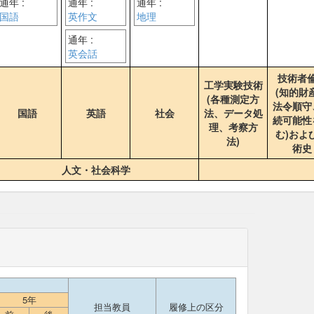
通年 :
通年 :
通年 :
国語
英作文
地理
通年 :
英会話
技術者
工学実験技術
(知的財
(各種測定方
法令順守
国語
英語
社会
法、データ処
続可能性
理、考察方
む)およ
法)
術史
人文・社会科学
5年
担当教員
履修上の区分