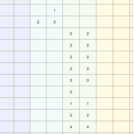
1
2
2
2
2
2
2
2
2
2
2
3
3
2
1
1
2
2
4
4