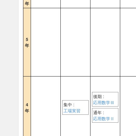
年
5
年
後期 :
応用数学Ⅲ
4
集中 :
年
工場実習
通年 :
応用数学Ⅱ