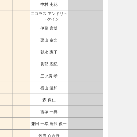
中村 吏花
ニコラス アンドリュ
ー・ケイン
伊藤 康博
栗山 奉文
朝永 惠子
眞部 広紀
三ツ廣 孝
横山 温和
森 保仁
吉塚 一典
兼田 一幸,唐沢 俊一
佐当 百合野