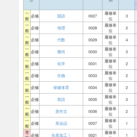
一
履修単
必修
国語
0027
3
般
位
一
履修単
必修
地理
0028
2
般
位
一
履修単
必修
代数
0029
4
般
位
一
履修単
必修
幾何
0030
3
般
位
一
履修単
必修
化学
0031
2
般
位
一
履修単
必修
生物
0033
2
般
位
一
履修単
必修
保健体育
0034
2
般
位
一
履修単
必修
英語
0035
3
般
位
一
履修単
必修
英作文
0036
2
般
位
一
履修単
必修
英会話
0037
1
般
位
専
履修単
必修
生産加工Ⅰ
0021
1