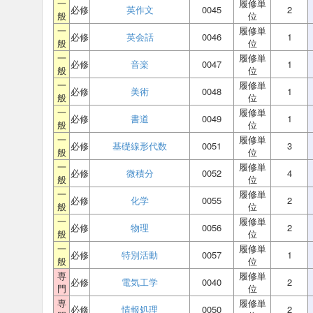
一
履修単
必修
英作文
0045
2
般
位
一
履修単
必修
英会話
0046
1
般
位
一
履修単
必修
音楽
0047
1
般
位
一
履修単
必修
美術
0048
1
般
位
一
履修単
必修
書道
0049
1
般
位
一
履修単
必修
基礎線形代数
0051
3
般
位
一
履修単
必修
微積分
0052
4
般
位
一
履修単
必修
化学
0055
2
般
位
一
履修単
必修
物理
0056
2
般
位
一
履修単
必修
特別活動
0057
1
般
位
専
履修単
必修
電気工学
0040
2
門
位
専
履修単
必修
情報処理
0050
2