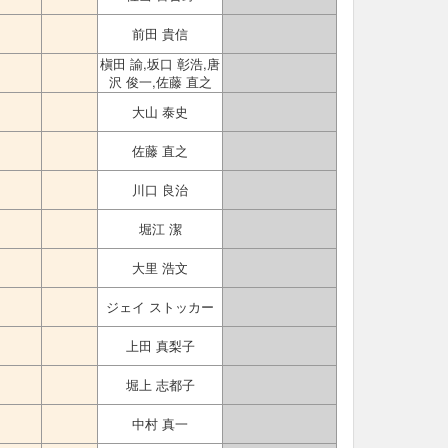
前田 貴信
槇田 諭,坂口 彰浩,唐
沢 俊一,佐藤 直之
大山 泰史
佐藤 直之
川口 良治
堀江 潔
大里 浩文
ジェイ ストッカー
上田 真梨子
堀上 志都子
中村 真一