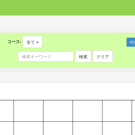
コース:
全て
P
検索
クリア