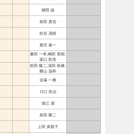
槇田 諭
前田 貴信
松谷 茂樹
唐沢 俊一
兼田 一幸,嶋田 英樹,
坂口 彰浩
前田 隆二,濵田 裕康,
横山 温和
吉塚 一典
川口 良治
堀江 潔
前田 隆二
上田 真梨子