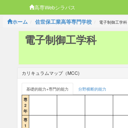
高専Webシラバス
ホーム
佐世保工業高等専門学校
電子制御工学科
電子制御工学科
カリキュラムマップ（MCC)
基礎的能力+専門的能力
分野横断的能力
専
2
年
専
1