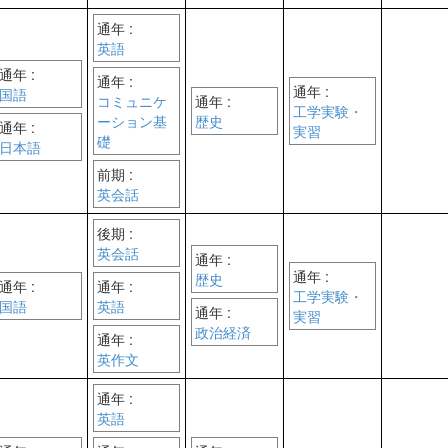
通年 :
英語
通年 :
通年 :
通年 :
国語
コミュニケ
通年 :
工学実験・
ーション基
歴史
通年 :
実習
礎
日本語
前期 :
英会話
後期 :
英会話
通年 :
通年 :
歴史
通年 :
通年 :
工学実験・
国語
英語
通年 :
実習
政治経済
通年 :
英作文
通年 :
英語