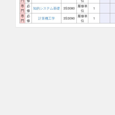
門
修
位
専
必
履修単
知的システム基礎
3S3080
1
門
修
位
専
必
履修単
計算機工学
3S3090
1
門
修
位