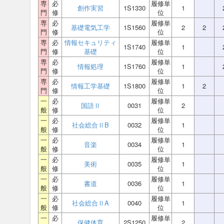
専
必
履修単
創作実習
1S1330
1
門
修
位
専
必
履修単
基礎電気工学
1S1560
2
2
門
修
位
専
必
情報セキュリティ
履修単
1S1740
1
門
修
基礎
位
専
必
履修単
情報処理
1S1760
1
門
修
位
専
必
履修単
情報工学基礎
1S1800
1
2
門
修
位
一
必
履修単
国語Ⅱ
0031
2
般
修
位
一
必
履修単
社会総合ⅡB
0032
1
般
修
位
一
必
履修単
音楽
0034
1
般
修
位
一
必
履修単
美術
0035
1
般
修
位
一
必
履修単
書道
0036
1
般
修
位
一
必
履修単
社会総合ⅡA
0040
1
般
修
位
一
必
履修単
保健体育
2S1250
2