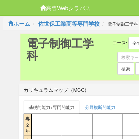
高専Webシラバス
ホーム
佐世保工業高等専門学校
電子制御工学科
電子制御工学
コース:
全
科
検索
カリキュラムマップ（MCC)
基礎的能力+専門的能力
分野横断的能力
専
2
年