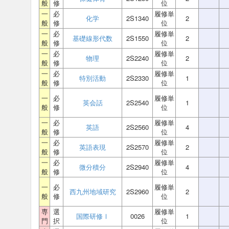
般
修
位
一
必
履修単
化学
2S1340
2
般
修
位
一
必
履修単
基礎線形代数
2S1550
2
般
修
位
一
必
履修単
物理
2S2240
2
般
修
位
一
必
履修単
特別活動
2S2330
1
般
修
位
一
必
履修単
英会話
2S2540
1
般
修
位
一
必
履修単
英語
2S2560
4
般
修
位
一
必
履修単
英語表現
2S2570
2
般
修
位
一
必
履修単
微分積分
2S2940
4
般
修
位
一
必
履修単
西九州地域研究
2S2960
2
般
修
位
専
選
履修単
国際研修Ⅰ
0026
1
門
択
位