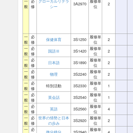
一
必
グローカルリテラ
履修単
3A2970
2
般
修
シー
位
一
必
履修単
保健体育
3S1250
2
般
修
位
一
必
履修単
国語Ⅲ
3S1420
2
般
修
位
一
必
履修単
日本語
3S1890
2
般
修
位
一
必
履修単
物理
3S2240
2
般
修
位
一
必
履修単
特別活動
3S2330
1
般
修
位
一
必
履修単
英会話
3S2540
1
般
修
位
一
必
履修単
英語
3S2560
4
般
修
位
一
必
世界の情勢と日本
履修単
3S2920
2
般
修
の歩み
位
一
必
履修単
微分積分
3S2940
4