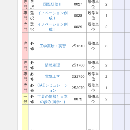
専
選
履修単
国際研修Ⅱ
0027
2
門
択
位
専
選
イノベーション創
履修単
0028
1
門
択
成Ⅰ
位
専
選
イノベーション創
履修単
0029
2
門
択
成Ⅱ
位
専
必
履修単
工学実験・実習
2S1610
3
門
修
位
専
必
履修単
情報処理
2S1760
2
門
修
位
専
必
履修単
電気工学
2S2750
2
門
修
位
専
必
CADシミュレーシ
履修単
2S3070
1
門
修
ョン
位
一
必
世界の情勢と日本
履修単
0072
2
般
修
の歩み(留学生)
位