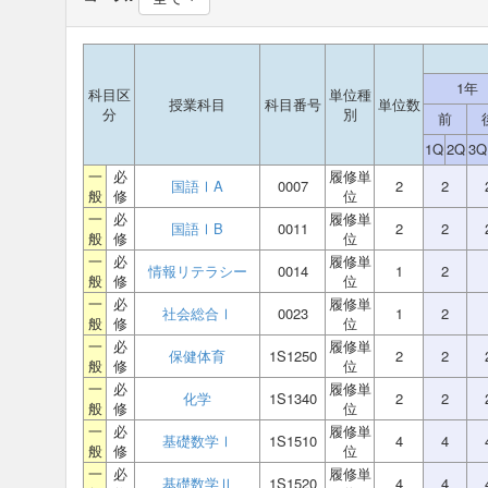
1年
科目区
単位種
授業科目
科目番号
単位数
分
別
前
1Q
2Q
3Q
一
必
履修単
国語ⅠA
0007
2
2
般
修
位
一
必
履修単
国語ⅠB
0011
2
2
般
修
位
一
必
履修単
情報リテラシー
0014
1
2
般
修
位
一
必
履修単
社会総合Ⅰ
0023
1
2
般
修
位
一
必
履修単
保健体育
1S1250
2
2
般
修
位
一
必
履修単
化学
1S1340
2
2
般
修
位
一
必
履修単
基礎数学Ⅰ
1S1510
4
4
般
修
位
一
必
履修単
基礎数学Ⅱ
1S1520
4
4