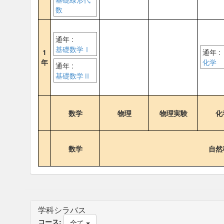
数
通年 :
基礎数学Ⅰ
1
通年 :
年
化学
通年 :
基礎数学Ⅱ
数学
物理
物理実験
化
数学
自然
学科シラバス
コース:
全て