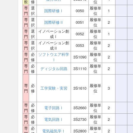
般
修
位
専
選
履修単
国際研修Ⅰ
0050
1
門
択
位
専
選
履修単
国際研修Ⅱ
0051
2
門
択
位
専
選
イノベーション創
履修単
0052
1
門
択
成Ⅰ
位
専
選
イノベーション創
履修単
0053
2
門
択
成Ⅱ
位
専
必
ソフトウエア科学
履修単
3S1090
2
門
修
Ⅰ
位
専
必
履修単
ディジタル回路
3S1110
2
門
修
位
専
必
履修単
工学実験・実習
3S1610
3
門
修
位
専
必
履修単
電子回路Ⅰ
3S2660
2
門
修
位
専
必
履修単
電気回路Ⅰ
3S2730
2
門
修
位
専
必
履修単
電気磁気学Ⅰ
3S2800
2