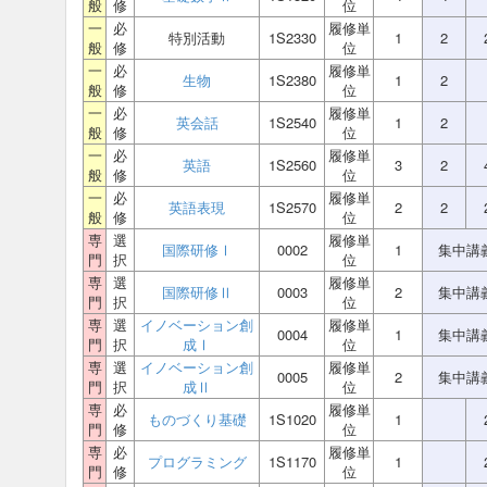
般
修
位
一
必
履修単
特別活動
1S2330
1
2
般
修
位
一
必
履修単
生物
1S2380
1
2
般
修
位
一
必
履修単
英会話
1S2540
1
2
般
修
位
一
必
履修単
英語
1S2560
3
2
般
修
位
一
必
履修単
英語表現
1S2570
2
2
般
修
位
専
選
履修単
国際研修Ⅰ
0002
1
集中講
門
択
位
専
選
履修単
国際研修Ⅱ
0003
2
集中講
門
択
位
専
選
イノベーション創
履修単
0004
1
集中講
門
択
成Ⅰ
位
専
選
イノベーション創
履修単
0005
2
集中講
門
択
成Ⅱ
位
専
必
履修単
ものづくり基礎
1S1020
1
門
修
位
専
必
履修単
プログラミング
1S1170
1
門
修
位