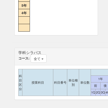
5年
4年
学科シラバス
コース:
全て
科
1年
目
単位種
授業科目
科目番号
単位数
区
別
前
後
分
1Q
2Q
3Q
4