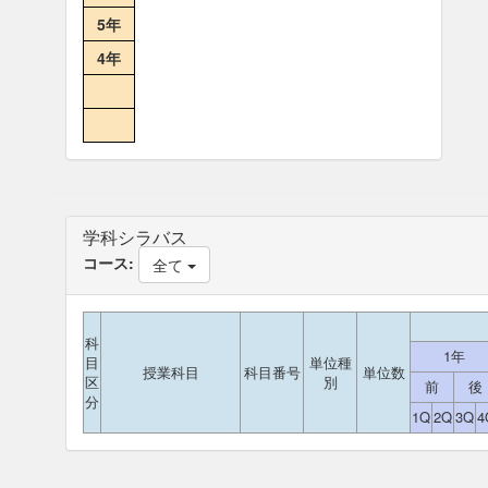
5年
4年
学科シラバス
コース:
全て
科
1年
目
単位種
授業科目
科目番号
単位数
区
別
前
後
分
1Q
2Q
3Q
4