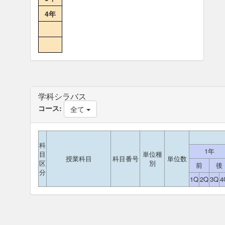
4年
学科シラバス
コース:
全て
科
1年
目
単位種
授業科目
科目番号
単位数
区
別
前
後
分
1Q
2Q
3Q
4