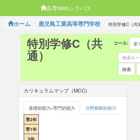
高専Webシラバス
ホーム
鹿児島工業高等専門学校
特別学修C（共
特別学修C（共
コース:
全
通）
検索
カリキュラムマップ（MCC)
基礎的能力+専門的能力
分野横断的能力
専2年
専1年
5年