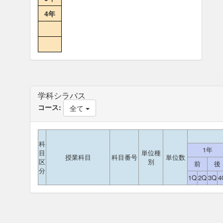
4年
学科シラバス
コース:
全て
科
1年
目
単位種
授業科目
科目番号
単位数
区
別
前
後
分
1Q
2Q
3Q
4