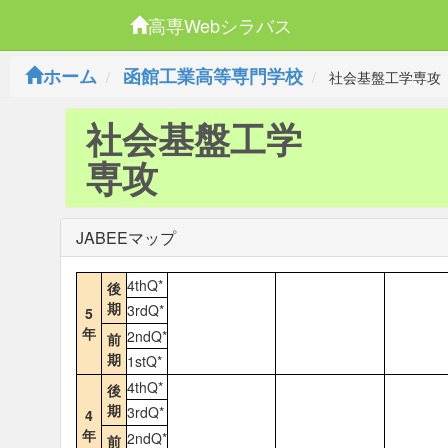
高専Webシラバス
ホーム
函館工業高等専門学校
社会基盤工学専攻
社会基盤工学
専攻
JABEEマップ
4thQ*
後
期
3rdQ*
5
年
2ndQ*
前
期
1stQ*
4thQ*
後
期
3rdQ*
4
年
2ndQ*
前