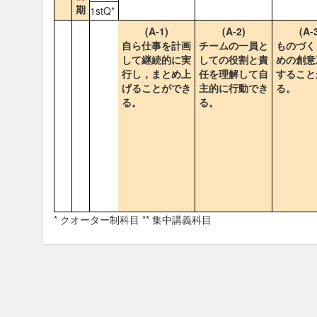
期
1stQ*
(A-1)
(A-2)
(A-
自ら仕事を計画
チームの一員と
ものづく
して継続的に実
しての役割と責
めの創意
行し，まとめ上
任を理解して自
すること
げることができ
主的に行動でき
る。
る。
る。
* クオーター制科目 ** 集中講義科目