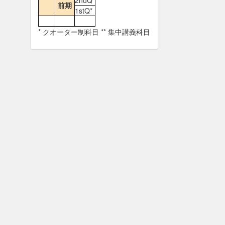
2ndQ*
前期
1stQ*
* クオーター制科目 ** 集中講義科目