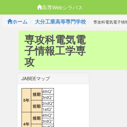
高専Webシラバス
ホーム
大分工業高等専門学校
専攻科電気電子情
専攻科電気電
子情報工学専
攻
JABEEマップ
4thQ*
後期
3rdQ*
5年
2ndQ*
前期
1stQ*
4thQ*
後期
3rdQ*
4年