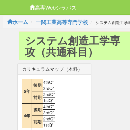
高専Webシラバス
ホーム
一関工業高等専門学校
システム創造工学
システム創造工学専
攻（共通科目）
カリキュラムマップ（本科）
4thQ*
後期
3rdQ*
5年
2ndQ*
前期
1stQ*
4thQ*
後期
3rdQ*
4年
2ndQ*
前期
1stQ*