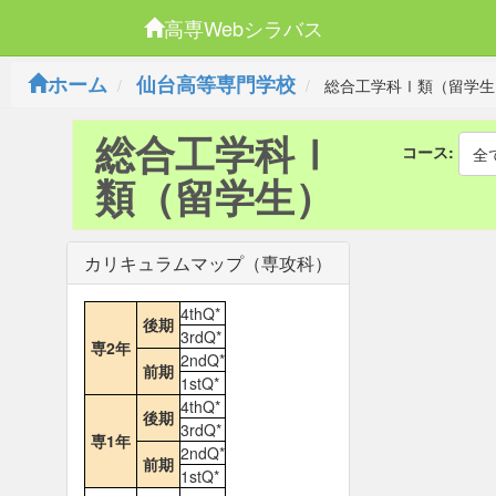
高専Webシラバス
ホーム
仙台高等専門学校
総合工学科Ⅰ類（留学生
総合工学科Ⅰ
コース:
全
類（留学生）
カリキュラムマップ（専攻科）
4thQ*
後期
3rdQ*
専2年
2ndQ*
前期
1stQ*
4thQ*
後期
3rdQ*
専1年
2ndQ*
前期
1stQ*