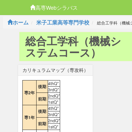
高専Webシラバス
ホーム
米子工業高等専門学校
総合工学科（機械
総合工学科（機械シ
ステムコース）
カリキュラムマップ（専攻科）
4thQ*
後期
3rdQ*
専2年
2ndQ*
前期
1stQ*
4thQ*
後期
3rdQ*
専1年
2ndQ*
前期
1stQ*