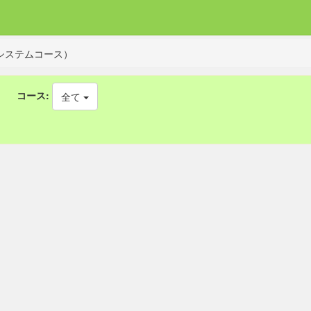
システムコース）
コース:
全て